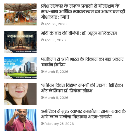
प्रदेश सरकार के सफल प्रयासों से गोसंरक्षण के
साथ-साथ आर्थिक स्वावलम्बन का आधार बन रही
गौशालाएं : निधि
April 25, 2026
मोदी के बाद की बीजेपी : डॉ. अतुल मलिकराम
April 18, 2026
पर्यावरण से आगे भारत के विकास का बड़ा अवसर
‘कार्बन क्रेडिट’
March 11, 2026
“महिला दिवस विशेष” सपनों की उड़ान : शिक्षिका
और लेखिका डॉ. प्रियंका सौरभ
March 6, 2026
अमेरिका से मुक्त व्यापार समझौता : साम्राज्यवाद के
आगे लाल गलीचा बिछाकर आत्म-समर्पण
February 28, 2026