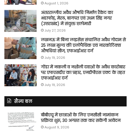
August 1, 2026
अंतरराज्जीय अवैध औषधि निर्माण रैकेट का
भंडाफोड़, मेरठ, बागपत एवं उधम सिंह नगर
(उत्तराखंड) में संयुक्त छापेमारी
July 27, 2026
लखनऊ में बिना लाइसेंस संचालित अवैध गोदाम से
25 लाख मूल्य की एलोपैथिक एवं नारकोटिक्स
औषधियां सीज, एफआईआर दर्ज
July 19, 2026
गोंडा में नकली व नशीली दवाओं के अवैध कारोबार
पर एफएसडीए का प्रहार, एनडीपीएस एक्ट के तहत
एफआईआर दर्ज
July 19, 2026
सैन्य बल
बीबीएयू में छात्राओं के लिए एनसीसी नामांकन
प्रक्रिया शुरू, 30 अगस्त तक कर सकेंगी आवेदन
August 9, 2026