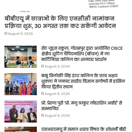
बीबीएयू में छात्राओं के लिए एनसीसी नामांकन
प्रक्रिया शुरू, 30 अगस्त तक कर सकेंगी आवेदन
August 9, 2026
सेंट जूड्स स्कूल, गोरखपुर द्वारा आयोजित CISCE
क्षेत्रीय शूटिंग चैंपियनशिप (बॉयज) में ला
मार्टिनियर कॉलेज का शानदार प्रदर्शन
August 9, 2026
बाबू त्रिलोकी सिंह इंटर कॉलेज के छात्र अक्षय
शुक्ला ने जनपद स्तरीय विज्ञान संगोष्ठी में हासिल
किया द्वितीय स्थान
August 8, 2026
प्रो. प्रेरणा पुरी ‘प्रो. मंजू ठाकुर लीडरशिप अवॉर्ड’ से
सम्मानित
August 8, 2026
एसआरएमयू में समाज शास्त्र विषय के शोधार्थी बीडी