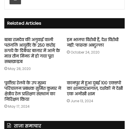
Related Articles
बाबा रामदेव की अगुवाई वाली
हम भाजपा विरोधी हैं, देश विरोधी
पतंजलि आयुर्वेद के 250 करोड़
नहीं: फारूक अब्दुल्ला
रुपये के डिबेंचर बाजार में आने के
October 24, 2020
मात्र तीन मिनट में हो गया पूरा
सब्सक्राइब
May 28, 2020
पूर्वोत्तर रेलवे के उप मुख्य
कानपुर में हुआ दुबई 100 एक्सपो
परिचालन प्रबंधक सुमित कुमार ने
का शानदारआगाज़, दर्शकों ने देखी
क्षेत्रीय रेल प्रशिक्षण संस्थान का
एक अनोखी शाम
निरिक्षण किया
June 13, 2024
May 17, 2024
ताज़ा समाचार