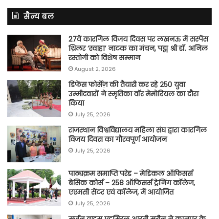
सैन्य बल
27वें कारगिल विजय दिवस पर लखनऊ में सस्पेंस
थ्रिलर ‘स्वाहा’ नाटक का मंचन, पद्म श्री डॉ. अनिल
रस्तोगी को विशेष सम्मान
August 2, 2026
डिफेंस फोर्सेज़ की तैयारी कर रहे 250 युवा
उम्मीदवारों ने स्मृतिका वॉर मेमोरियल का दौरा
किया
July 25, 2026
राजस्थान विश्वविद्यालय महिला संघ द्वारा कारगिल
विजय दिवस का गौरवपूर्ण आयोजन
July 25, 2026
पाठ्यक्रम समाप्ति परेड – मेडिकल ऑफिसर्स
बेसिक कोर्स – 258 ऑफिसर्स ट्रेनिंग कॉलेज,
एएमसी सेंटर एवं कॉलेज, में आयोजित
July 25, 2026
सर्जन वाइस एडमिरल आरती सरीन ने कानपुर के