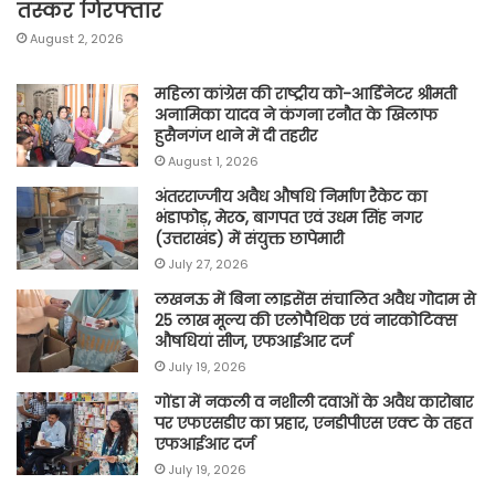
तस्कर गिरफ्तार
August 2, 2026
महिला कांग्रेस की राष्ट्रीय को-आर्डिनेटर श्रीमती
अनामिका यादव ने कंगना रनौत के खिलाफ
हुसैनगंज थाने में दी तहरीर
August 1, 2026
अंतरराज्जीय अवैध औषधि निर्माण रैकेट का
भंडाफोड़, मेरठ, बागपत एवं उधम सिंह नगर
(उत्तराखंड) में संयुक्त छापेमारी
July 27, 2026
लखनऊ में बिना लाइसेंस संचालित अवैध गोदाम से
25 लाख मूल्य की एलोपैथिक एवं नारकोटिक्स
औषधियां सीज, एफआईआर दर्ज
July 19, 2026
गोंडा में नकली व नशीली दवाओं के अवैध कारोबार
पर एफएसडीए का प्रहार, एनडीपीएस एक्ट के तहत
एफआईआर दर्ज
July 19, 2026