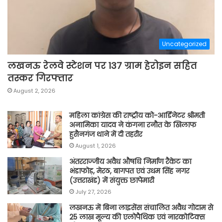
Uncategorized
लखनऊ रेलवे स्टेशन पर 137 ग्राम हेरोइन सहित
तस्कर गिरफ्तार
August 2, 2026
महिला कांग्रेस की राष्ट्रीय को-आर्डिनेटर श्रीमती
अनामिका यादव ने कंगना रनौत के खिलाफ
हुसैनगंज थाने में दी तहरीर
August 1, 2026
अंतरराज्जीय अवैध औषधि निर्माण रैकेट का
भंडाफोड़, मेरठ, बागपत एवं उधम सिंह नगर
(उत्तराखंड) में संयुक्त छापेमारी
July 27, 2026
लखनऊ में बिना लाइसेंस संचालित अवैध गोदाम से
25 लाख मूल्य की एलोपैथिक एवं नारकोटिक्स