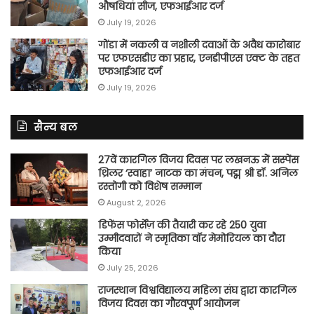
औषधियां सीज, एफआईआर दर्ज
July 19, 2026
गोंडा में नकली व नशीली दवाओं के अवैध कारोबार
पर एफएसडीए का प्रहार, एनडीपीएस एक्ट के तहत
एफआईआर दर्ज
July 19, 2026
सैन्य बल
27वें कारगिल विजय दिवस पर लखनऊ में सस्पेंस
थ्रिलर ‘स्वाहा’ नाटक का मंचन, पद्म श्री डॉ. अनिल
रस्तोगी को विशेष सम्मान
August 2, 2026
डिफेंस फोर्सेज़ की तैयारी कर रहे 250 युवा
उम्मीदवारों ने स्मृतिका वॉर मेमोरियल का दौरा
किया
July 25, 2026
राजस्थान विश्वविद्यालय महिला संघ द्वारा कारगिल
विजय दिवस का गौरवपूर्ण आयोजन