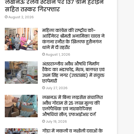
लखनऊ रेलवे स्टेशन पर 137 ग्राम हेरोइन
सहित तस्कर गिरफ्तार
August 2, 2026
महिला कांग्रेस की राष्ट्रीय को-
आर्डिनेटर श्रीमती अनामिका यादव ने
कंगना रनौत के खिलाफ हुसैनगंज
थाने में दी तहरीर
August 1, 2026
अंतरराज्जीय अवैध औषधि निर्माण
रैकेट का भंडाफोड़, मेरठ, बागपत एवं
उधम सिंह नगर (उत्तराखंड) में संयुक्त
छापेमारी
July 27, 2026
लखनऊ में बिना लाइसेंस संचालित
अवैध गोदाम से 25 लाख मूल्य की
एलोपैथिक एवं नारकोटिक्स
औषधियां सीज, एफआईआर दर्ज
July 19, 2026
गोंडा में नकली व नशीली दवाओं के