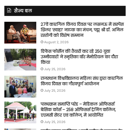
सैन्य बल
27वें कारगिल विजय दिवस पर लखनऊ में सस्पेंस
थ्रिलर ‘स्वाहा’ नाटक का मंचन, पद्म श्री डॉ. अनिल
रस्तोगी को विशेष सम्मान
August 2, 2026
डिफेंस फोर्सेज़ की तैयारी कर रहे 250 युवा
उम्मीदवारों ने स्मृतिका वॉर मेमोरियल का दौरा
किया
July 25, 2026
राजस्थान विश्वविद्यालय महिला संघ द्वारा कारगिल
विजय दिवस का गौरवपूर्ण आयोजन
July 25, 2026
पाठ्यक्रम समाप्ति परेड – मेडिकल ऑफिसर्स
बेसिक कोर्स – 258 ऑफिसर्स ट्रेनिंग कॉलेज,
एएमसी सेंटर एवं कॉलेज, में आयोजित
July 25, 2026