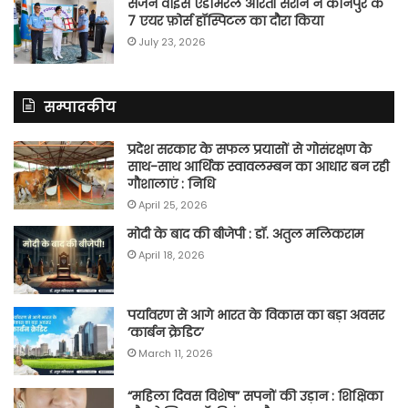
सर्जन वाइस एडमिरल आरती सरीन ने कानपुर के
7 एयर फ़ोर्स हॉस्पिटल का दौरा किया
July 23, 2026
सम्पादकीय
प्रदेश सरकार के सफल प्रयासों से गोसंरक्षण के
साथ-साथ आर्थिक स्वावलम्बन का आधार बन रही
गौशालाएं : निधि
April 25, 2026
मोदी के बाद की बीजेपी : डॉ. अतुल मलिकराम
April 18, 2026
पर्यावरण से आगे भारत के विकास का बड़ा अवसर
‘कार्बन क्रेडिट’
March 11, 2026
“महिला दिवस विशेष” सपनों की उड़ान : शिक्षिका