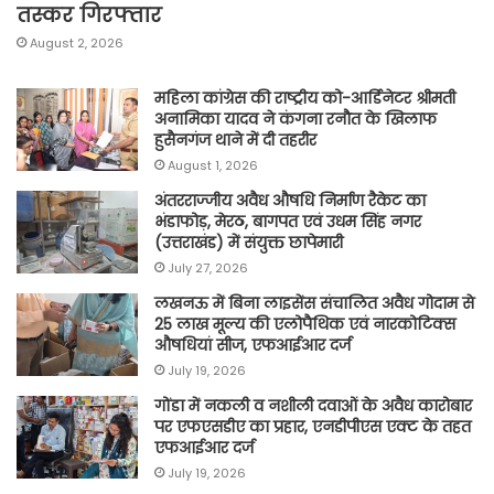
तस्कर गिरफ्तार
August 2, 2026
महिला कांग्रेस की राष्ट्रीय को-आर्डिनेटर श्रीमती
अनामिका यादव ने कंगना रनौत के खिलाफ
हुसैनगंज थाने में दी तहरीर
August 1, 2026
अंतरराज्जीय अवैध औषधि निर्माण रैकेट का
भंडाफोड़, मेरठ, बागपत एवं उधम सिंह नगर
(उत्तराखंड) में संयुक्त छापेमारी
July 27, 2026
लखनऊ में बिना लाइसेंस संचालित अवैध गोदाम से
25 लाख मूल्य की एलोपैथिक एवं नारकोटिक्स
औषधियां सीज, एफआईआर दर्ज
July 19, 2026
गोंडा में नकली व नशीली दवाओं के अवैध कारोबार
पर एफएसडीए का प्रहार, एनडीपीएस एक्ट के तहत
एफआईआर दर्ज
July 19, 2026