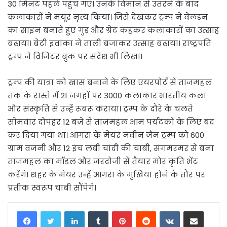
30 मिनट पहले पहुंच गए। उनके विमान से उतरने के बाद
कलाकारों ने मयूर नृत्य किया। जिसे देखकर ट्रम्प ने वेलडन
का साइन बनाते हुए गुड और ग्रेट कहकर कलाकारों का उत्साह
बढ़ाया। बेटी इवांका ने ताली बजाकर उत्साह बढ़ाया। राष्ट्रपति
ट्रम्प ने विजिटर बुक पर संदेश भी लिखा।
ट्रम्प की यात्रा को खास बनाने के लिए एयरपोर्ट से ताजमहल
तक के रास्ते में 21 जगहों पर 3000 कलाकार भारतीय कला
और संस्कृति से उन्हें रूबरू कराया। ट्रम्प के दौरे के चलते
सोमवार दोपहर 12 बजे से ताजमहल आम पर्यटकों के लिए बंद
कर दिया गया था। आगरा के मेयर नवीन जैन ट्रम्प को 600
ग्राम वजनी और 12 इंच लंबी चांदी की चाबी, संगमरमर से बना
ताजमहल का मॉडल और जरदोजी से तैयार मोर कृति भेंट
करेंगे। शहर के मेयर उन्हें आगरा के मुखिया होने के तौर पर
प्रतीक स्वरूप चाबी सौंपेगे।
LinkedIn
Tumblr
Pinterest
Reddit
VKontakte
Share via Email