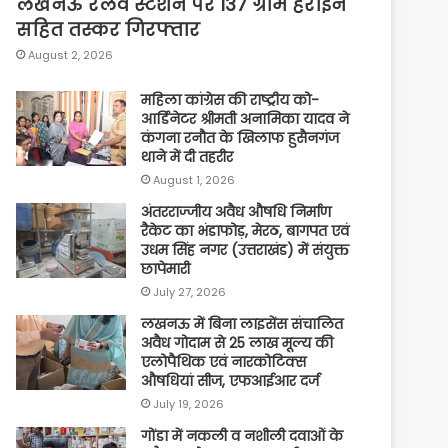
लखनऊ रेलवे स्टेशन पर 137 ग्राम हेरोइन
सहित तस्कर गिरफ्तार
August 2, 2026
महिला कांग्रेस की राष्ट्रीय को-
आर्डिनेटर श्रीमती अनामिका यादव ने
कंगना रनौत के खिलाफ हुसैनगंज
थाने में दी तहरीर
August 1, 2026
अंतरराज्जीय अवैध औषधि निर्माण
रैकेट का भंडाफोड़, मेरठ, बागपत एवं
उधम सिंह नगर (उत्तराखंड) में संयुक्त
छापेमारी
July 27, 2026
लखनऊ में बिना लाइसेंस संचालित
अवैध गोदाम से 25 लाख मूल्य की
एलोपैथिक एवं नारकोटिक्स
औषधियां सीज, एफआईआर दर्ज
July 19, 2026
गोंडा में नकली व नशीली दवाओं के