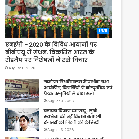
शिक्षा
एनईपी – 2020 के विविध आयामों पर
बीबीएयू में मंथन, विकसित भारत के
रोडमैप पर विशेषज्ञों ने रखे विचार
August 6, 2026
ग्रामोदय विश्वविद्यालय में प्रार्थना सभा
आयोजित, विद्यार्थियों ने सांस्कृतिक एवं
प्रेरक प्रस्तुतियों से बांधा समां
August 3, 2026
रसायन विज्ञान का जादू : सुशी
सक्सेना की नई किताब बताएगी
रोज़मर्रा की ज़िंदगी की केमिस्ट्री
August 3, 2026