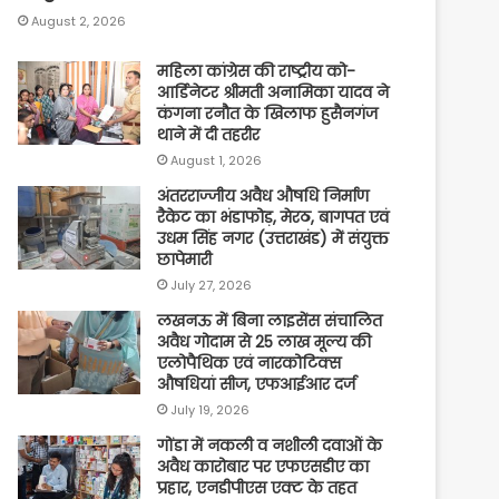
August 2, 2026
महिला कांग्रेस की राष्ट्रीय को-
आर्डिनेटर श्रीमती अनामिका यादव ने
कंगना रनौत के खिलाफ हुसैनगंज
थाने में दी तहरीर
August 1, 2026
अंतरराज्जीय अवैध औषधि निर्माण
रैकेट का भंडाफोड़, मेरठ, बागपत एवं
उधम सिंह नगर (उत्तराखंड) में संयुक्त
छापेमारी
July 27, 2026
लखनऊ में बिना लाइसेंस संचालित
अवैध गोदाम से 25 लाख मूल्य की
एलोपैथिक एवं नारकोटिक्स
औषधियां सीज, एफआईआर दर्ज
July 19, 2026
गोंडा में नकली व नशीली दवाओं के
अवैध कारोबार पर एफएसडीए का
प्रहार, एनडीपीएस एक्ट के तहत