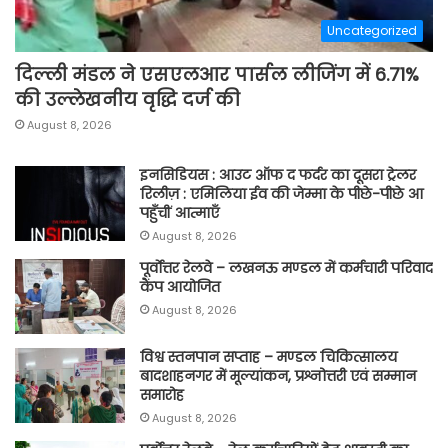
Uncategorized
दिल्ली मंडल ने एसएलआर पार्सल लीजिंग में 6.71%
की उल्लेखनीय वृद्धि दर्ज की
August 8, 2026
इनसिडियस : आउट ऑफ द फर्दर का दूसरा ट्रेलर
रिलीज़ : एमिलिया ईव की जेम्मा के पीछे-पीछे आ
पहुँचीं आत्माएँ
August 8, 2026
पूर्वाेत्तर रेलवे – लखनऊ मण्डल में कर्मचारी परिवाद
कैंप आयोजित
August 8, 2026
विश्व स्तनपान सप्ताह – मण्डल चिकित्सालय
बादशाहनगर में मूल्यांकन, प्रश्नोत्तरी एवं सम्मान
समारोह
August 8, 2026