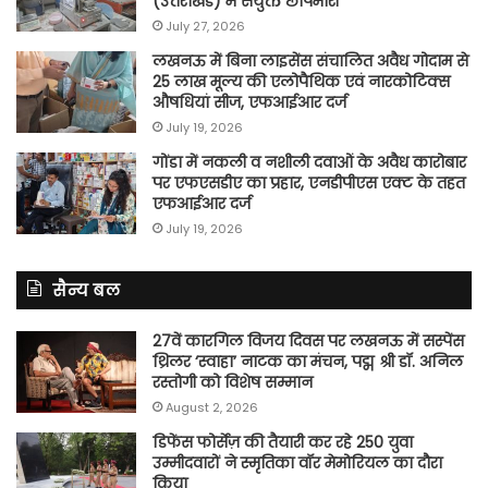
(उत्तराखंड) में संयुक्त छापेमारी
July 27, 2026
लखनऊ में बिना लाइसेंस संचालित अवैध गोदाम से
25 लाख मूल्य की एलोपैथिक एवं नारकोटिक्स
औषधियां सीज, एफआईआर दर्ज
July 19, 2026
गोंडा में नकली व नशीली दवाओं के अवैध कारोबार
पर एफएसडीए का प्रहार, एनडीपीएस एक्ट के तहत
एफआईआर दर्ज
July 19, 2026
सैन्य बल
27वें कारगिल विजय दिवस पर लखनऊ में सस्पेंस
थ्रिलर ‘स्वाहा’ नाटक का मंचन, पद्म श्री डॉ. अनिल
रस्तोगी को विशेष सम्मान
August 2, 2026
डिफेंस फोर्सेज़ की तैयारी कर रहे 250 युवा
उम्मीदवारों ने स्मृतिका वॉर मेमोरियल का दौरा
किया