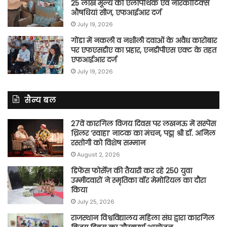
25 लाख मूल्य की एलोपैथिक एवं नारकोटिक्स
औषधियां सीज, एफआईआर दर्ज
July 19, 2026
गोंडा में नकली व नशीली दवाओं के अवैध कारोबार
पर एफएसडीए का प्रहार, एनडीपीएस एक्ट के तहत
एफआईआर दर्ज
July 19, 2026
सैन्य बल
27वें कारगिल विजय दिवस पर लखनऊ में सस्पेंस
थ्रिलर ‘स्वाहा’ नाटक का मंचन, पद्म श्री डॉ. अनिल
रस्तोगी को विशेष सम्मान
August 2, 2026
डिफेंस फोर्सेज़ की तैयारी कर रहे 250 युवा
उम्मीदवारों ने स्मृतिका वॉर मेमोरियल का दौरा
किया
July 25, 2026
राजस्थान विश्वविद्यालय महिला संघ द्वारा कारगिल