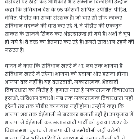
बराबरी पर खड़ा कर अधिकार और सम्मान दिलाएंगे। उन्होंने
कहा कि संविधान देश के 95 फीसदी शोषित, उपेक्षित, पीड़ित,
वंचित, पीडीए का सच्चा संरक्षक है। जो चार सौ सीट लाकर
संविधान बदलने की बात कर रहे थे, वे पीडीए की एकजुट
ताकत के सामने सिमट कर अंडरग्राउण्ड हो गये है। अभी वे चुप
हो गये है। वे वक्त का इंतजार कर रहे हैं। इनसे सावधान रहने की
जरूरत है।
यादव ने कहा कि संविधान खतरे में था, जब तक भाजपा है
संविधान खतरे में रहेगा। भाजपा को हटाना और हराना होगा।
भाजपा दल नहीं है। यह दरारवादी, नकारात्मक, भेदवादी
विचारधारा का गिरोह है। हमारा नारा है नकारात्मक विचारधारा
हटाओ, संविधान बचाओ। जब तक नकारात्मक विचारधारा नहीं
हटेगी तब तक पीडीए कामयाब नहीं होगा। उन्होंने कहा कि
भाजपा अब तक बेईमानी से सरकार बनाती रही है। उपचुनाव में
भाजपा ने बेईमानी कर समाजवादी पार्टी को हराया। 2027 के
विधानसभा चुनाव में भाजपा की चारसौबीसी नहीं चलेगी।
भाजपा जिन अधिकारियों के माध्यम से चुनाव जीतती थी, वे