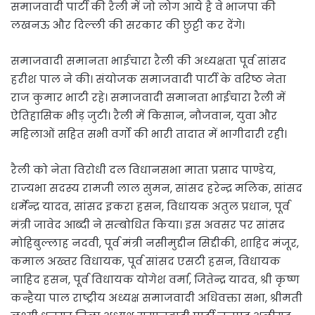
समाजवादी पार्टी की रैली में जो लोग आये है वे भाजपा की
लखनऊ और दिल्ली की सरकार की छुट्टी कर देंगे।
समाजवादी समानता भाईचारा रैली की अध्यक्षता पूर्व सांसद
हरीश पाल ने की। संयोजक समाजवादी पार्टी के वरिष्ठ नेता
राज कुमार भाटी रहे। समाजवादी समानता भाईचारा रैली में
ऐतिहासिक भीड़ जुटी। रैली में किसान, नौजवान, युवा और
महिलाओं सहित सभी वर्गो की भारी तादात में भागीदारी रही।
रैली को नेता विरोधी दल विधानसभा माता प्रसाद पाण्डेय,
राज्यभा सदस्य रामजी लाल सुमन, सांसद हरेन्द्र मलिक, सांसद
धर्मेन्द्र यादव, सांसद इकरा हसन, विधायक अतुल प्रधान, पूर्व
मंत्री जावेद आब्दी ने सम्बोधित किया। इस अवसर पर सांसद
मोहिबुल्लाह नदवी, पूर्व मंत्री नसीमुद्दीन सिद्दीकी, शाहिद मंजूर,
कमाल अख्तर विधायक, पूर्व सांसद एसटी हसन, विधायक
नाहिद हसन, पूर्व विधायक योगेश वर्मा, जितेन्द्र यादव, श्री कृष्ण
कन्हैया पाल राष्ट्रीय अध्यक्ष समाजवादी अधिवक्ता सभा, श्रीमती