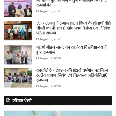
प्रो. प्रेरणा पुरी ‘प्रो. मंजू ठाकुर लीडरशिप अवॉर्ड’ से
सम्मानित
August 8, 2026
एसआरएमयू में समाज शास्त्र विषय के शोधार्थी बीडी
चौधरी का पी-एच.डी. शोध प्रबंध डिफेंस एवं मौखिक
परीक्षा संपन्न
August 8, 2026
पद्मश्री मोहन नागर का ग्रामोदय विश्वविद्यालय में
हुआ सम्मान
August 7, 2026
काकोरी ट्रेन एक्शन की 102वीं वर्षगांठ पर जिला
स्तरीय भाषण, निबंध एवं चित्रकला प्रतियोगिताएँ
सम्पन्न
August 7, 2026
जीवनशैली