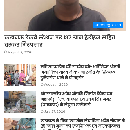
Uncategorized
लखनऊ रेलवे स्टेशन पर 137 ग्राम हेरोइन सहित
तस्कर गिरफ्तार
August 2, 2026
महिला कांग्रेस की राष्ट्रीय को-आर्डिनेटर श्रीमती
अनामिका यादव ने कंगना रनौत के खिलाफ
हुसैनगंज थाने में दी तहरीर
August 1, 2026
अंतरराज्जीय अवैध औषधि निर्माण रैकेट का
भंडाफोड़, मेरठ, बागपत एवं उधम सिंह नगर
(उत्तराखंड) में संयुक्त छापेमारी
July 27, 2026
लखनऊ में बिना लाइसेंस संचालित अवैध गोदाम से
25 लाख मूल्य की एलोपैथिक एवं नारकोटिक्स