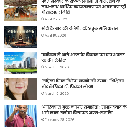
प्रदेश सरकार के सफल प्रयासों से गोसंरक्षण के
साथ-साथ आर्थिक स्वावलम्बन का आधार बन रही
गौशालाएं : निधि
April 25, 2026
मोदी के बाद की बीजेपी : डॉ. अतुल मलिकराम
April 18, 2026
पर्यावरण से आगे भारत के विकास का बड़ा अवसर
‘कार्बन क्रेडिट’
March 11, 2026
“महिला दिवस विशेष” सपनों की उड़ान : शिक्षिका
और लेखिका डॉ. प्रियंका सौरभ
March 6, 2026
अमेरिका से मुक्त व्यापार समझौता : साम्राज्यवाद के
आगे लाल गलीचा बिछाकर आत्म-समर्पण
February 28, 2026