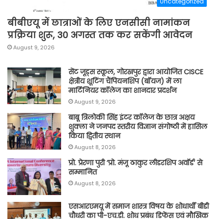
Uncategorized
बीबीएयू में छात्राओं के लिए एनसीसी नामांकन
प्रक्रिया शुरू, 30 अगस्त तक कर सकेंगी आवेदन
August 9, 2026
सेंट जूड्स स्कूल, गोरखपुर द्वारा आयोजित CISCE
क्षेत्रीय शूटिंग चैंपियनशिप (बॉयज) में ला
मार्टिनियर कॉलेज का शानदार प्रदर्शन
August 9, 2026
बाबू त्रिलोकी सिंह इंटर कॉलेज के छात्र अक्षय
शुक्ला ने जनपद स्तरीय विज्ञान संगोष्ठी में हासिल
किया द्वितीय स्थान
August 8, 2026
प्रो. प्रेरणा पुरी ‘प्रो. मंजू ठाकुर लीडरशिप अवॉर्ड’ से
सम्मानित
August 8, 2026
एसआरएमयू में समाज शास्त्र विषय के शोधार्थी बीडी
चौधरी का पी-एच.डी. शोध प्रबंध डिफेंस एवं मौखिक