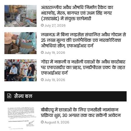
अंतरराज्जीय अवैध औषधि निर्माण रैकेट का
भंडाफोड़, मेरठ, बागपत एवं उधम सिंह नगर
(उत्तराखंड) में संयुक्त छापेमारी
July 27, 2026
लखनऊ में बिना लाइसेंस संचालित अवैध गोदाम से
25 लाख मूल्य की एलोपैथिक एवं नारकोटिक्स
औषधियां सीज, एफआईआर दर्ज
July 19, 2026
गोंडा में नकली व नशीली दवाओं के अवैध कारोबार
पर एफएसडीए का प्रहार, एनडीपीएस एक्ट के तहत
एफआईआर दर्ज
July 19, 2026
सैन्य बल
बीबीएयू में छात्राओं के लिए एनसीसी नामांकन
प्रक्रिया शुरू, 30 अगस्त तक कर सकेंगी आवेदन
August 9, 2026