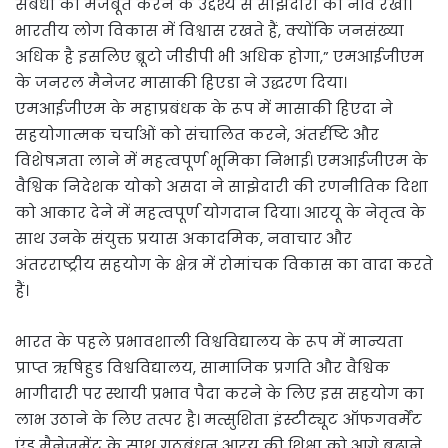
संबंधों को मजबूत करने के उद्देश्य से साझेदारी की नींव रखी।
भारतीय लोग विकास में विश्वास रखते हैं, क्योंकि जनसंख्या
अधिक है इसलिए ब्रूटो जीडीपी भी अधिक होगा,” एमआईजीएम
के जनरल मैनेजर मासाकी हिएडा ने उद्धरण दिया।
एमआईजीएम के महाप्रबंधक के रूप में मासाकी हिएदा ने
सहयोगात्मक चर्चाओं को संचालित करने, अंतर्दृष्टि और
विशेषज्ञता लाने में महत्वपूर्ण भूमिका निभाई। एमआईजीएम के
वैश्विक निदेशक योको असदा ने साझेदारी की रणनीतिक दिशा
को आकार देने में महत्वपूर्ण योगदान दिया। आरयू के नेतृत्व के
साथ उनके संयुक्त प्रयास अकादमिक, नवाचार और
अंतरराष्ट्रीय सहयोग के क्षेत्र में रोमांचक विकास का वादा करते
हैं।
भारत के पहले प्रभावशाली विश्वविद्यालय के रूप में मान्यता
प्राप्त ऋषिहुड विश्वविद्यालय, सामाजिक प्रगति और वैश्विक
भागीदारी पर स्थायी प्रभाव पैदा करने के लिए इस सहयोग का
लाभ उठाने के लिए तत्पर है। मत्सुशिता इंस्टीट्यूट ऑफगवर्मेंट
एंड मैनेजमेंट के साथ गठबंधन आरयू की शिक्षा को आगे बढ़ाने