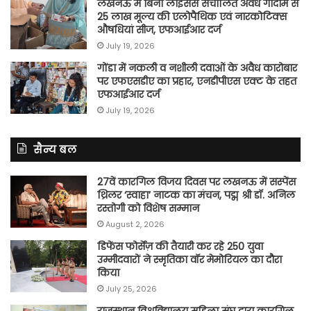
लखनऊ में बिना लाइसेंस संचालित अवैध गोदाम से
25 लाख मूल्य की एलोपैथिक एवं नारकोटिक्स
औषधियां सीज, एफआईआर दर्ज
July 19, 2026
गोंडा में नकली व नशीली दवाओं के अवैध कारोबार
पर एफएसडीए का प्रहार, एनडीपीएस एक्ट के तहत
एफआईआर दर्ज
July 19, 2026
सैन्य बल
27वें कारगिल विजय दिवस पर लखनऊ में सस्पेंस
थ्रिलर ‘स्वाहा’ नाटक का मंचन, पद्म श्री डॉ. अनिल
रस्तोगी को विशेष सम्मान
August 2, 2026
डिफेंस फोर्सेज़ की तैयारी कर रहे 250 युवा
उम्मीदवारों ने स्मृतिका वॉर मेमोरियल का दौरा
किया
July 25, 2026
राजस्थान विश्वविद्यालय महिला संघ द्वारा कारगिल