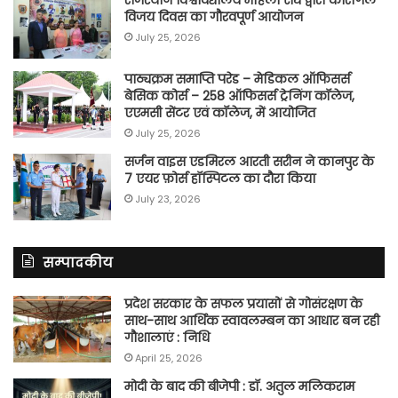
विजय दिवस का गौरवपूर्ण आयोजन
July 25, 2026
पाठ्यक्रम समाप्ति परेड – मेडिकल ऑफिसर्स
बेसिक कोर्स – 258 ऑफिसर्स ट्रेनिंग कॉलेज,
एएमसी सेंटर एवं कॉलेज, में आयोजित
July 25, 2026
सर्जन वाइस एडमिरल आरती सरीन ने कानपुर के
7 एयर फ़ोर्स हॉस्पिटल का दौरा किया
July 23, 2026
सम्पादकीय
प्रदेश सरकार के सफल प्रयासों से गोसंरक्षण के
साथ-साथ आर्थिक स्वावलम्बन का आधार बन रही
गौशालाएं : निधि
April 25, 2026
मोदी के बाद की बीजेपी : डॉ. अतुल मलिकराम