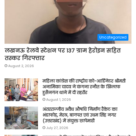
Uncategorized
लखनऊ रेलवे स्टेशन पर 137 ग्राम हेरोइन सहित
तस्कर गिरफ्तार
August 2, 2026
महिला कांग्रेस की राष्ट्रीय को-आर्डिनेटर श्रीमती
अनामिका यादव ने कंगना रनौत के खिलाफ
हुसैनगंज थाने में दी तहरीर
August 1, 2026
अंतरराज्जीय अवैध औषधि निर्माण रैकेट का
भंडाफोड़, मेरठ, बागपत एवं उधम सिंह नगर
(उत्तराखंड) में संयुक्त छापेमारी
July 27, 2026