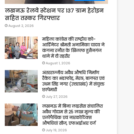
लखनऊ रेलवे स्टेशन पर 137 ग्राम हेरोइन
सहित तस्कर गिरफ्तार
August 2, 2026
महिला कांग्रेस की राष्ट्रीय को-
आर्डिनेटर श्रीमती अनामिका यादव ने
कंगना रनौत के खिलाफ हुसैनगंज
थाने में दी तहरीर
August 1, 2026
अंतरराज्जीय अवैध औषधि निर्माण
रैकेट का भंडाफोड़, मेरठ, बागपत एवं
उधम सिंह नगर (उत्तराखंड) में संयुक्त
छापेमारी
July 27, 2026
लखनऊ में बिना लाइसेंस संचालित
अवैध गोदाम से 25 लाख मूल्य की
एलोपैथिक एवं नारकोटिक्स
औषधियां सीज, एफआईआर दर्ज
July 19, 2026