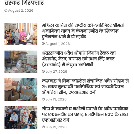
तस्कर गिरफ्तार
August 2, 2026
महिला कांग्रेस की राष्ट्रीय को-आर्डिनेटर श्रीमती
अनामिका यादव ने कंगना रनौत के खिलाफ
हुसैनगंज थाने में दी तहरीर
August 1, 2026
अंतरराज्जीय अवैध औषधि निर्माण रैकेट का
भंडाफोड़, मेरठ, बागपत एवं उधम सिंह नगर
(उत्तराखंड) में संयुक्त छापेमारी
July 27, 2026
लखनऊ में बिना लाइसेंस संचालित अवैध गोदाम से
25 लाख मूल्य की एलोपैथिक एवं नारकोटिक्स
औषधियां सीज, एफआईआर दर्ज
July 19, 2026
गोंडा में नकली व नशीली दवाओं के अवैध कारोबार
पर एफएसडीए का प्रहार, एनडीपीएस एक्ट के तहत
एफआईआर दर्ज
July 19, 2026