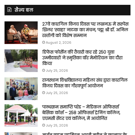
सैन्य बल
27वें कारगिल विजय दिवस पर लखनऊ में सस्पेंस
थ्रिलर ‘स्वाहा’ नाटक का मंचन, पद्म श्री डॉ. अनिल
रस्तोगी को विशेष सम्मान
August 2, 2026
डिफेंस फोर्सेज़ की तैयारी कर रहे 250 युवा
उम्मीदवारों ने स्मृतिका वॉर मेमोरियल का दौरा
किया
July 25, 2026
राजस्थान विश्वविद्यालय महिला संघ द्वारा कारगिल
विजय दिवस का गौरवपूर्ण आयोजन
July 25, 2026
पाठ्यक्रम समाप्ति परेड – मेडिकल ऑफिसर्स
बेसिक कोर्स – 258 ऑफिसर्स ट्रेनिंग कॉलेज,
एएमसी सेंटर एवं कॉलेज, में आयोजित
July 25, 2026