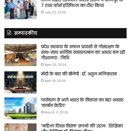
सर्जन वाइस एडमिरल आरती सरीन ने कानपुर के
7 एयर फ़ोर्स हॉस्पिटल का दौरा किया
July 23, 2026
सम्पादकीय
प्रदेश सरकार के सफल प्रयासों से गोसंरक्षण के
साथ-साथ आर्थिक स्वावलम्बन का आधार बन रही
गौशालाएं : निधि
April 25, 2026
मोदी के बाद की बीजेपी : डॉ. अतुल मलिकराम
April 18, 2026
पर्यावरण से आगे भारत के विकास का बड़ा अवसर
‘कार्बन क्रेडिट’
March 11, 2026
“महिला दिवस विशेष” सपनों की उड़ान : शिक्षिका