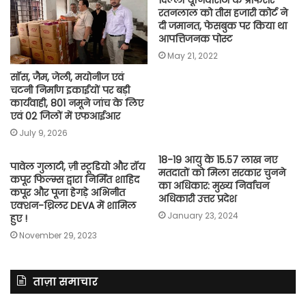
रतनलाल को तीस हजारी कोर्ट ने
दी जमानत, फेसबुक पर किया था
आपत्तिजनक पोस्ट
May 21, 2022
सॉस, जैम, जेली, मयोनीज एवं
चटनी निर्माण इकाईयों पर बड़ी
कार्यवाही, 801 नमूने जांच के लिए
एवं 02 जिलों में एफआईआर
July 9, 2026
18-19 आयु के 15.57 लाख नए
पावेल गुलाटी, ज़ी स्टूडियो और रॉय
मतदातों को मिला सरकार चुनने
कपूर फिल्म्स द्वारा निर्मित शाहिद
का अधिकार: मुख्य निर्वाचन
कपूर और पूजा हेगड़े अभिनीत
अधिकारी उत्तर प्रदेश
एक्शन-थ्रिलर DEVA में शामिल
January 23, 2024
हुए !
November 29, 2023
ताज़ा समाचार