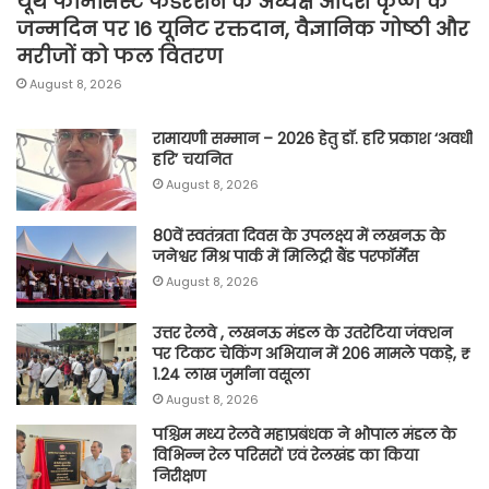
यूथ फार्मेसिस्ट फेडरेशन के अध्यक्ष आदेश कृष्ण के
जन्मदिन पर 16 यूनिट रक्तदान, वैज्ञानिक गोष्ठी और
मरीजों को फल वितरण
August 8, 2026
रामायणी सम्मान – 2026 हेतु डॉ. हरि प्रकाश ‘अवधी
हरि’ चयनित
August 8, 2026
80वें स्वतंत्रता दिवस के उपलक्ष्य में लखनऊ के
जनेश्वर मिश्र पार्क में मिलिट्री बैंड परफॉर्मेंस
August 8, 2026
उत्तर रेलवे , लखनऊ मंडल के उतरेटिया जंक्शन
पर टिकट चेकिंग अभियान में 206 मामले पकड़े, ₹
1.24 लाख जुर्माना वसूला
August 8, 2026
पश्चिम मध्य रेलवे महाप्रबंधक ने भोपाल मंडल के
विभिन्न रेल परिसरों एवं रेलखंड का किया
निरीक्षण