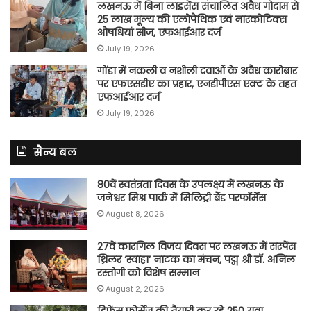
लखनऊ में बिना लाइसेंस संचालित अवैध गोदाम से
25 लाख मूल्य की एलोपैथिक एवं नारकोटिक्स
औषधियां सीज, एफआईआर दर्ज
July 19, 2026
गोंडा में नकली व नशीली दवाओं के अवैध कारोबार
पर एफएसडीए का प्रहार, एनडीपीएस एक्ट के तहत
एफआईआर दर्ज
July 19, 2026
सैन्य बल
80वें स्वतंत्रता दिवस के उपलक्ष्य में लखनऊ के
जनेश्वर मिश्र पार्क में मिलिट्री बैंड परफॉर्मेंस
August 8, 2026
27वें कारगिल विजय दिवस पर लखनऊ में सस्पेंस
थ्रिलर ‘स्वाहा’ नाटक का मंचन, पद्म श्री डॉ. अनिल
रस्तोगी को विशेष सम्मान
August 2, 2026
डिफेंस फोर्सेज़ की तैयारी कर रहे 250 युवा