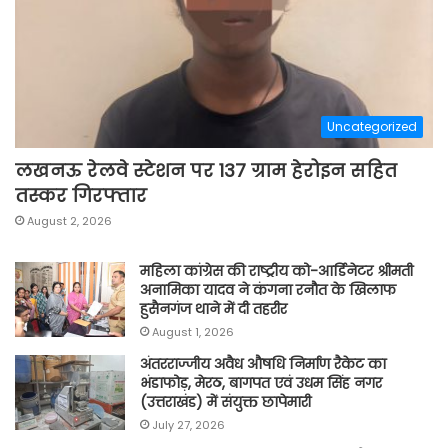
Uncategorized
लखनऊ रेलवे स्टेशन पर 137 ग्राम हेरोइन सहित
तस्कर गिरफ्तार
August 2, 2026
महिला कांग्रेस की राष्ट्रीय को-आर्डिनेटर श्रीमती
अनामिका यादव ने कंगना रनौत के खिलाफ
हुसैनगंज थाने में दी तहरीर
August 1, 2026
अंतरराज्जीय अवैध औषधि निर्माण रैकेट का
भंडाफोड़, मेरठ, बागपत एवं उधम सिंह नगर
(उत्तराखंड) में संयुक्त छापेमारी
July 27, 2026