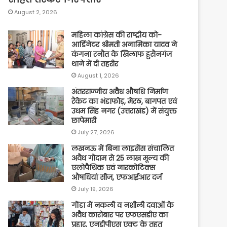
August 2, 2026
महिला कांग्रेस की राष्ट्रीय को-
आर्डिनेटर श्रीमती अनामिका यादव ने
कंगना रनौत के खिलाफ हुसैनगंज
थाने में दी तहरीर
August 1, 2026
अंतरराज्जीय अवैध औषधि निर्माण
रैकेट का भंडाफोड़, मेरठ, बागपत एवं
उधम सिंह नगर (उत्तराखंड) में संयुक्त
छापेमारी
July 27, 2026
लखनऊ में बिना लाइसेंस संचालित
अवैध गोदाम से 25 लाख मूल्य की
एलोपैथिक एवं नारकोटिक्स
औषधियां सीज, एफआईआर दर्ज
July 19, 2026
गोंडा में नकली व नशीली दवाओं के
अवैध कारोबार पर एफएसडीए का
प्रहार, एनडीपीएस एक्ट के तहत