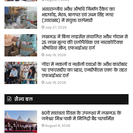
अंतरराज्जीय अवैध औषधि निर्माण रैकेट का
भंडाफोड़, मेरठ, बागपत एवं उधम सिंह नगर
(उत्तराखंड) में संयुक्त छापेमारी
July 27, 2026
लखनऊ में बिना लाइसेंस संचालित अवैध गोदाम से
25 लाख मूल्य की एलोपैथिक एवं नारकोटिक्स
औषधियां सीज, एफआईआर दर्ज
July 19, 2026
गोंडा में नकली व नशीली दवाओं के अवैध कारोबार
पर एफएसडीए का प्रहार, एनडीपीएस एक्ट के तहत
एफआईआर दर्ज
July 19, 2026
सैन्य बल
80वें स्वतंत्रता दिवस के उपलक्ष्य में लखनऊ के
जनेश्वर मिश्र पार्क में मिलिट्री बैंड परफॉर्मेंस
August 8, 2026