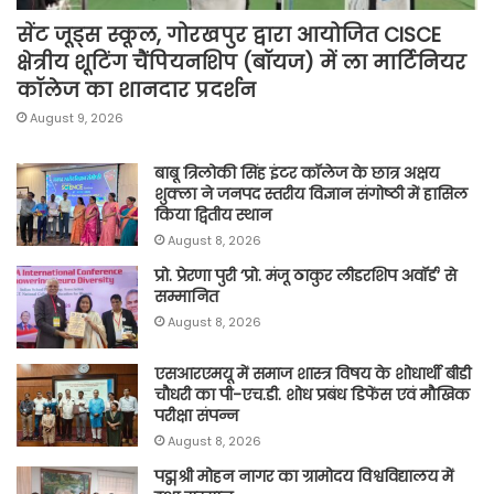
सेंट जूड्स स्कूल, गोरखपुर द्वारा आयोजित CISCE
क्षेत्रीय शूटिंग चैंपियनशिप (बॉयज) में ला मार्टिनियर
कॉलेज का शानदार प्रदर्शन
August 9, 2026
बाबू त्रिलोकी सिंह इंटर कॉलेज के छात्र अक्षय
शुक्ला ने जनपद स्तरीय विज्ञान संगोष्ठी में हासिल
किया द्वितीय स्थान
August 8, 2026
प्रो. प्रेरणा पुरी ‘प्रो. मंजू ठाकुर लीडरशिप अवॉर्ड’ से
सम्मानित
August 8, 2026
एसआरएमयू में समाज शास्त्र विषय के शोधार्थी बीडी
चौधरी का पी-एच.डी. शोध प्रबंध डिफेंस एवं मौखिक
परीक्षा संपन्न
August 8, 2026
पद्मश्री मोहन नागर का ग्रामोदय विश्वविद्यालय में