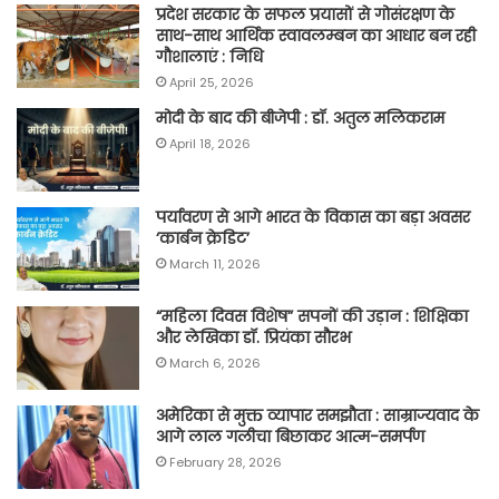
प्रदेश सरकार के सफल प्रयासों से गोसंरक्षण के
साथ-साथ आर्थिक स्वावलम्बन का आधार बन रही
गौशालाएं : निधि
April 25, 2026
मोदी के बाद की बीजेपी : डॉ. अतुल मलिकराम
April 18, 2026
पर्यावरण से आगे भारत के विकास का बड़ा अवसर
‘कार्बन क्रेडिट’
March 11, 2026
“महिला दिवस विशेष” सपनों की उड़ान : शिक्षिका
और लेखिका डॉ. प्रियंका सौरभ
March 6, 2026
अमेरिका से मुक्त व्यापार समझौता : साम्राज्यवाद के
आगे लाल गलीचा बिछाकर आत्म-समर्पण
February 28, 2026