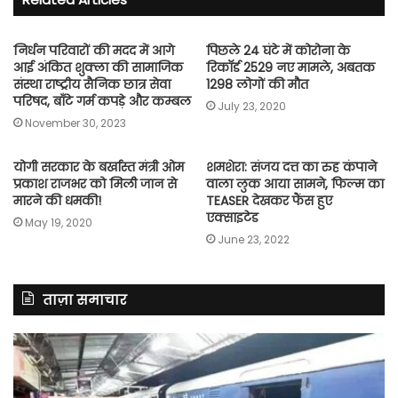
निर्धन परिवारों की मदद में आगे
पिछले 24 घंटे में कोरोना के
आई अंकित शुक्ला की सामाजिक
रिकाॅर्ड 2529 नए मामले, अबतक
संस्था राष्ट्रीय सैनिक छात्र सेवा
1298 लोगों की मौत
परिषद, बाँटे गर्म कपड़े और कम्बल
July 23, 2020
November 30, 2023
योगी सरकार के बर्खास्त मंत्री ओम
शमशेरा: संजय दत्त का रुह कंपाने
प्रकाश राजभर को मिली जान से
वाला लुक आया सामने, फिल्म का
मारने की धमकी!
TEASER देखकर फैंस हुए
एक्साइटेड
May 19, 2020
June 23, 2022
ताज़ा समाचार