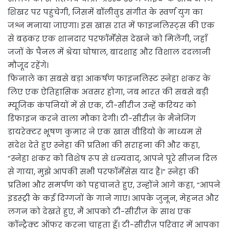
शिखर पर पहुंचेगी, जिसमें बॉलीवुड संगीत के स्वर्ण युग का
जश्न मनाया जाएगा। इस खास रात में फाइनलिस्ट्स की एक
से बढ़कर एक शानदार परफॉर्मेंसेस देखने को मिलेंगी, जहाँ
जजों के पैनल में श्रेया घोषाल, बादशाह और विशाल ददलानी
मौजूद रहेंगे।
फिनाले का सबसे बड़ा आकर्षण फाइनलिस्ट स्नेहा शंकर के
लिए एक ऐतिहासिक अवसर होगा, जब भारत की सबसे बड़ी
म्यूजिक कंपनियों में से एक, टी-सीरीज उन्हें करियर को
डिफाइन करने वाला मौका देगी। टी-सीरीज़ के मैनेजिंग
डायरेक्टर भूषण कुमार ने एक खास वीडियो के माध्यम से
संदेश देते हुए स्नेहा की प्रतिभा की सराहना की और कहा,
“स्नेहा शंकर को विशेष रूप से धन्यवाद्, आपने पूरे सीज़न दिल
से गाया, मुझे आपकी सभी परफॉर्मेंसेस याद हैं।” स्नेहा की
प्रतिभा और समर्पण को पहचानते हुए, उन्होंने आगे कहा, “आपने
इंडस्ट्री के कई दिग्गजों के गाने गाए। आपके जुनून, मेहनत और
लगन को देखते हुए, मैं आपको टी-सीरीज़ के साथ एक
कॉन्ट्रैक्ट ऑफर करना चाहता हूँ। टी-सीरीज़ परिवार में आपका