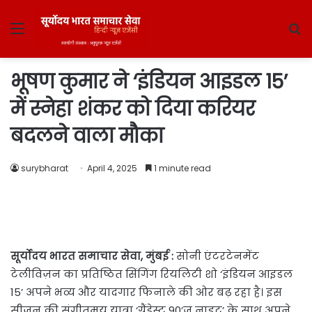
Menu
S
fo
भूषण कुमार ने ‘इंडियन आइडल 15’
में स्नेहा शंकर को दिया करियर
बदलने वाला मौका
surybharat
April 4, 2025
1 minute read
सूर्योदय भारत समाचार सेवा, मुंबई :
सोनी एंटरटेनमेंट
टेलीविज़न का प्रतिष्ठित सिंगिंग रियलिटी शो ‘इंडियन आइडल
15’ अपने भव्य और यादगार फिनाले की ओर बढ़ रहा है। इस
सीज़न की संगीतमय यात्रा ‘ग्रैंडेस्ट 90’ज नाइट’ के साथ अपने