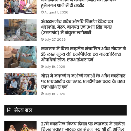
हुसैनगंज थाने में दी तहरीर
August 1, 2026
अंतरराज्जीय अवैध औषधि निर्माण रैकेट का
भंडाफोड़, मेरठ, बागपत एवं उधम सिंह नगर
(उत्तराखंड) में संयुक्त छापेमारी
July 27, 2026
लखनऊ में बिना लाइसेंस संचालित अवैध गोदाम से
25 लाख मूल्य की एलोपैथिक एवं नारकोटिक्स
औषधियां सीज, एफआईआर दर्ज
July 19, 2026
गोंडा में नकली व नशीली दवाओं के अवैध कारोबार
पर एफएसडीए का प्रहार, एनडीपीएस एक्ट के तहत
एफआईआर दर्ज
July 19, 2026
सैन्य बल
27वें कारगिल विजय दिवस पर लखनऊ में सस्पेंस
थ्रिलर ‘स्वाहा’ नाटक का मंचन, पद्म श्री डॉ. अनिल