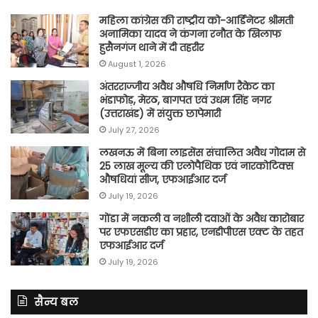
महिला कांग्रेस की राष्ट्रीय को-आर्डिनेटर श्रीमती
अनामिका यादव ने कंगना रनौत के खिलाफ
हुसैनगंज थाने में दी तहरीर
August 1, 2026
अंतरराज्जीय अवैध औषधि निर्माण रैकेट का
भंडाफोड़, मेरठ, बागपत एवं उधम सिंह नगर
(उत्तराखंड) में संयुक्त छापेमारी
July 27, 2026
लखनऊ में बिना लाइसेंस संचालित अवैध गोदाम से
25 लाख मूल्य की एलोपैथिक एवं नारकोटिक्स
औषधियां सीज, एफआईआर दर्ज
July 19, 2026
गोंडा में नकली व नशीली दवाओं के अवैध कारोबार
पर एफएसडीए का प्रहार, एनडीपीएस एक्ट के तहत
एफआईआर दर्ज
July 19, 2026
सैन्य बल