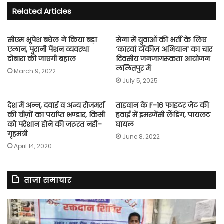
Related Articles
सीएम भूपेश बघेल ने किया बड़ा
सेना में युवाओं की भर्ती के लिए
एलान, पुरानी पेंशन व्यवस्था
‘कारवां टॉकीज़ अभियान’ का चार
दोबारा की जाएगी बहाल
दिवसीय जनजागरूकता आयोजन
ललितपुर में
March 9, 2022
July 5, 2025
देश में अन्न, दवाई व अन्य रोजमर्रा
ताइवान के F-16 फाइटर जेट की
की चीज़ों का पर्याप्त भण्डार, किसी
हवाई में इमरजेंसी लैंडिंग, पायलट
को परेशान होने की जरूरत नहीं-
घायल
गृहमंत्री
June 8, 2022
April 14, 2020
ताज़ा समाचार