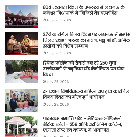
80वें स्वतंत्रता दिवस के उपलक्ष्य में लखनऊ के
जनेश्वर मिश्र पार्क में मिलिट्री बैंड परफॉर्मेंस
August 8, 2026
27वें कारगिल विजय दिवस पर लखनऊ में सस्पेंस
थ्रिलर ‘स्वाहा’ नाटक का मंचन, पद्म श्री डॉ. अनिल
रस्तोगी को विशेष सम्मान
August 2, 2026
डिफेंस फोर्सेज़ की तैयारी कर रहे 250 युवा
उम्मीदवारों ने स्मृतिका वॉर मेमोरियल का दौरा
किया
July 25, 2026
राजस्थान विश्वविद्यालय महिला संघ द्वारा कारगिल
विजय दिवस का गौरवपूर्ण आयोजन
July 25, 2026
पाठ्यक्रम समाप्ति परेड – मेडिकल ऑफिसर्स
बेसिक कोर्स – 258 ऑफिसर्स ट्रेनिंग कॉलेज,
एएमसी सेंटर एवं कॉलेज, में आयोजित