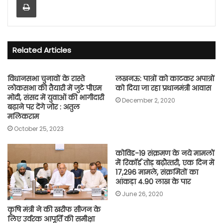
Related Articles
विधानसभा चुनावों के रास्ते
लखनऊ: पात्रों को काटकर अपात्रों
लोकसभा की तैयारी में जुटे पीएम
को दिया जा रहा प्रधानमंत्री आवास
मोदी, संसद में युवाओं की भागीदारी
December 2, 2020
बढ़ाने पर देंगे जोर : अतुल
मलिकराम
October 25, 2023
कोविड-19 संक्रमण के नये मामलों
मेें रिकॉर्ड तोड़ बढ़ाेेेेेेत्‍तरी, एक दिन में
17,296 मामले, संक्रमितों का
आंकड़ा 4.90 लाख के पार
June 26, 2020
कृषि मंत्री ने की खरीफ सीजन के
लिए उर्वरक आपूर्ति की समीक्षा