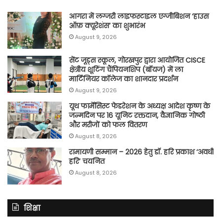
आगरा में लग्जरी लाइफस्टाइल एग्जीबिशन ‘हाउस
ऑफ़ क्यूरेशंस’ का शुभारंभ
August 9, 2026
सेंट जूड्स स्कूल, गोरखपुर द्वारा आयोजित CISCE
क्षेत्रीय शूटिंग चैंपियनशिप (बॉयज) में ला
मार्टिनियर कॉलेज का शानदार प्रदर्शन
August 9, 2026
यूथ फार्मेसिस्ट फेडरेशन के अध्यक्ष आदेश कृष्ण के
जन्मदिन पर 16 यूनिट रक्तदान, वैज्ञानिक गोष्ठी
और मरीजों को फल वितरण
August 8, 2026
रामायणी सम्मान – 2026 हेतु डॉ. हरि प्रकाश ‘अवधी
हरि’ चयनित
August 8, 2026
शिक्षा