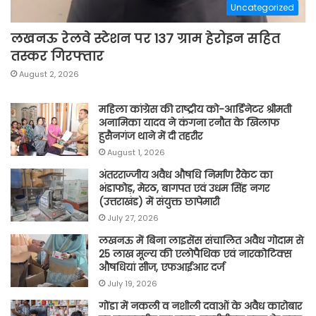
Uncategorized
लखनऊ रेलवे स्टेशन पर 137 ग्राम हेरोइन सहित
तस्कर गिरफ्तार
August 2, 2026
महिला कांग्रेस की राष्ट्रीय को-आर्डिनेटर श्रीमती
अनामिका यादव ने कंगना रनौत के खिलाफ
हुसैनगंज थाने में दी तहरीर
August 1, 2026
अंतरराज्जीय अवैध औषधि निर्माण रैकेट का
भंडाफोड़, मेरठ, बागपत एवं उधम सिंह नगर
(उत्तराखंड) में संयुक्त छापेमारी
July 27, 2026
लखनऊ में बिना लाइसेंस संचालित अवैध गोदाम से
25 लाख मूल्य की एलोपैथिक एवं नारकोटिक्स
औषधियां सीज, एफआईआर दर्ज
July 19, 2026
गोंडा में नकली व नशीली दवाओं के अवैध कारोबार