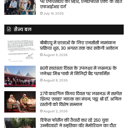
पर एफएसडीए का प्रहार, एनडीपीएस एक्ट के तहत
एफआईआर दर्ज
July 19, 2026
सैन्य बल
बीबीएयू में छात्राओं के लिए एनसीसी नामांकन
प्रक्रिया शुरू, 30 अगस्त तक कर सकेंगी आवेदन
August 9, 2026
80वें स्वतंत्रता दिवस के उपलक्ष्य में लखनऊ के
जनेश्वर मिश्र पार्क में मिलिट्री बैंड परफॉर्मेंस
August 8, 2026
27वें कारगिल विजय दिवस पर लखनऊ में सस्पेंस
थ्रिलर ‘स्वाहा’ नाटक का मंचन, पद्म श्री डॉ. अनिल
रस्तोगी को विशेष सम्मान
August 2, 2026
डिफेंस फोर्सेज़ की तैयारी कर रहे 250 युवा
उम्मीदवारों ने स्मृतिका वॉर मेमोरियल का दौरा