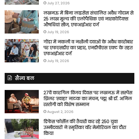
July 27, 2026
लखनऊ में बिना लाइसेंस संचालित अवैध गोदाम से
25 लाख मूल्य की एलोपैथिक एवं नारकोटिक्स
औषधियां सीज, एफआईआर दर्ज
July 19, 2026
गोंडा में नकली व नशीली दवाओं के अवैध कारोबार
पर एफएसडीए का प्रहार, एनडीपीएस एक्ट के तहत
एफआईआर दर्ज
July 19, 2026
सैन्य बल
27वें कारगिल विजय दिवस पर लखनऊ में सस्पेंस
थ्रिलर ‘स्वाहा’ नाटक का मंचन, पद्म श्री डॉ. अनिल
रस्तोगी को विशेष सम्मान
August 2, 2026
डिफेंस फोर्सेज़ की तैयारी कर रहे 250 युवा
उम्मीदवारों ने स्मृतिका वॉर मेमोरियल का दौरा
किया