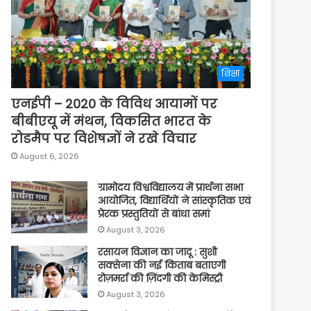
शिक्षा
एनईपी – 2020 के विविध आयामों पर
बीबीएयू में मंथन, विकसित भारत के
रोडमैप पर विशेषज्ञों ने रखे विचार
August 6, 2026
ग्रामोदय विश्वविद्यालय में प्रार्थना सभा
आयोजित, विद्यार्थियों ने सांस्कृतिक एवं
प्रेरक प्रस्तुतियों से बांधा समां
August 3, 2026
रसायन विज्ञान का जादू : सुशी
सक्सेना की नई किताब बताएगी
रोज़मर्रा की ज़िंदगी की केमिस्ट्री
August 3, 2026