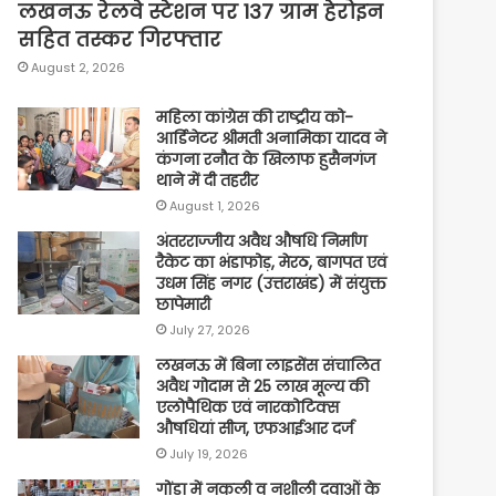
लखनऊ रेलवे स्टेशन पर 137 ग्राम हेरोइन
सहित तस्कर गिरफ्तार
August 2, 2026
महिला कांग्रेस की राष्ट्रीय को-
आर्डिनेटर श्रीमती अनामिका यादव ने
कंगना रनौत के खिलाफ हुसैनगंज
थाने में दी तहरीर
August 1, 2026
अंतरराज्जीय अवैध औषधि निर्माण
रैकेट का भंडाफोड़, मेरठ, बागपत एवं
उधम सिंह नगर (उत्तराखंड) में संयुक्त
छापेमारी
July 27, 2026
लखनऊ में बिना लाइसेंस संचालित
अवैध गोदाम से 25 लाख मूल्य की
एलोपैथिक एवं नारकोटिक्स
औषधियां सीज, एफआईआर दर्ज
July 19, 2026
गोंडा में नकली व नशीली दवाओं के