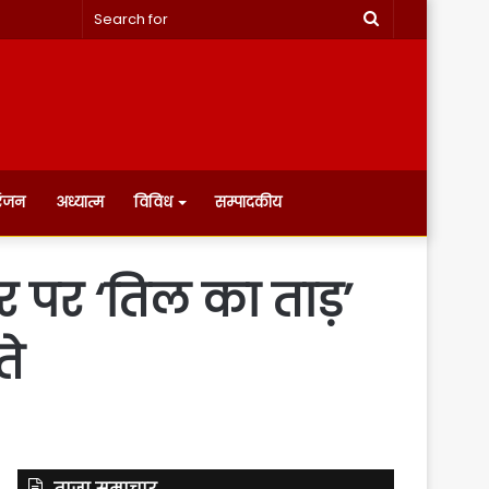
Search
for
रंजन
अध्यात्म
विविध
सम्पादकीय
 पर ‘तिल का ताड़’
ते
ताज़ा समाचार