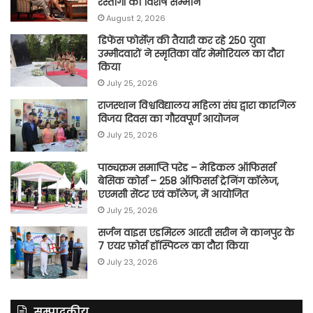
रस्तोगी को विशेष सम्मान
August 2, 2026
डिफेंस फोर्सेज़ की तैयारी कर रहे 250 युवा
उम्मीदवारों ने स्मृतिका वॉर मेमोरियल का दौरा
किया
July 25, 2026
राजस्थान विश्वविद्यालय महिला संघ द्वारा कारगिल
विजय दिवस का गौरवपूर्ण आयोजन
July 25, 2026
पाठ्यक्रम समाप्ति परेड – मेडिकल ऑफिसर्स
बेसिक कोर्स – 258 ऑफिसर्स ट्रेनिंग कॉलेज,
एएमसी सेंटर एवं कॉलेज, में आयोजित
July 25, 2026
सर्जन वाइस एडमिरल आरती सरीन ने कानपुर के
7 एयर फ़ोर्स हॉस्पिटल का दौरा किया
July 23, 2026
सम्पादकीय