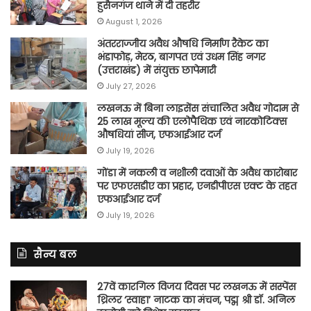
हुसैनगंज थाने में दी तहरीर
August 1, 2026
अंतरराज्जीय अवैध औषधि निर्माण रैकेट का
भंडाफोड़, मेरठ, बागपत एवं उधम सिंह नगर
(उत्तराखंड) में संयुक्त छापेमारी
July 27, 2026
लखनऊ में बिना लाइसेंस संचालित अवैध गोदाम से
25 लाख मूल्य की एलोपैथिक एवं नारकोटिक्स
औषधियां सीज, एफआईआर दर्ज
July 19, 2026
गोंडा में नकली व नशीली दवाओं के अवैध कारोबार
पर एफएसडीए का प्रहार, एनडीपीएस एक्ट के तहत
एफआईआर दर्ज
July 19, 2026
सैन्य बल
27वें कारगिल विजय दिवस पर लखनऊ में सस्पेंस
थ्रिलर ‘स्वाहा’ नाटक का मंचन, पद्म श्री डॉ. अनिल