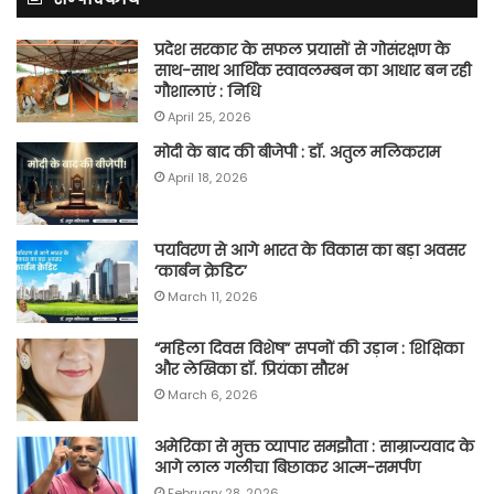
प्रदेश सरकार के सफल प्रयासों से गोसंरक्षण के
साथ-साथ आर्थिक स्वावलम्बन का आधार बन रही
गौशालाएं : निधि
April 25, 2026
मोदी के बाद की बीजेपी : डॉ. अतुल मलिकराम
April 18, 2026
पर्यावरण से आगे भारत के विकास का बड़ा अवसर
‘कार्बन क्रेडिट’
March 11, 2026
“महिला दिवस विशेष” सपनों की उड़ान : शिक्षिका
और लेखिका डॉ. प्रियंका सौरभ
March 6, 2026
अमेरिका से मुक्त व्यापार समझौता : साम्राज्यवाद के
आगे लाल गलीचा बिछाकर आत्म-समर्पण
February 28, 2026