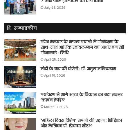
7 एयर फ़ोर्स हॉस्पिटल का दौरा किया
July 23, 2026
सम्पादकीय
प्रदेश सरकार के सफल प्रयासों से गोसंरक्षण के
साथ-साथ आर्थिक स्वावलम्बन का आधार बन रही
गौशालाएं : निधि
April 25, 2026
मोदी के बाद की बीजेपी : डॉ. अतुल मलिकराम
April 18, 2026
पर्यावरण से आगे भारत के विकास का बड़ा अवसर
‘कार्बन क्रेडिट’
March 11, 2026
“महिला दिवस विशेष” सपनों की उड़ान : शिक्षिका
और लेखिका डॉ. प्रियंका सौरभ