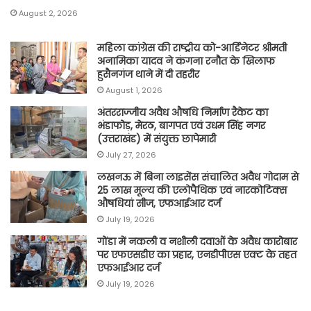
August 2, 2026
महिला कांग्रेस की राष्ट्रीय को-आर्डिनेटर श्रीमती
अनामिका यादव ने कंगना रनौत के खिलाफ
हुसैनगंज थाने में दी तहरीर
August 1, 2026
अंतरराज्जीय अवैध औषधि निर्माण रैकेट का
भंडाफोड़, मेरठ, बागपत एवं उधम सिंह नगर
(उत्तराखंड) में संयुक्त छापेमारी
July 27, 2026
लखनऊ में बिना लाइसेंस संचालित अवैध गोदाम से
25 लाख मूल्य की एलोपैथिक एवं नारकोटिक्स
औषधियां सीज, एफआईआर दर्ज
July 19, 2026
गोंडा में नकली व नशीली दवाओं के अवैध कारोबार
पर एफएसडीए का प्रहार, एनडीपीएस एक्ट के तहत
एफआईआर दर्ज
July 19, 2026