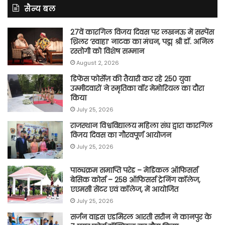
सैन्य बल
27वें कारगिल विजय दिवस पर लखनऊ में सस्पेंस
थ्रिलर ‘स्वाहा’ नाटक का मंचन, पद्म श्री डॉ. अनिल
रस्तोगी को विशेष सम्मान
August 2, 2026
डिफेंस फोर्सेज़ की तैयारी कर रहे 250 युवा
उम्मीदवारों ने स्मृतिका वॉर मेमोरियल का दौरा
किया
July 25, 2026
राजस्थान विश्वविद्यालय महिला संघ द्वारा कारगिल
विजय दिवस का गौरवपूर्ण आयोजन
July 25, 2026
पाठ्यक्रम समाप्ति परेड – मेडिकल ऑफिसर्स
बेसिक कोर्स – 258 ऑफिसर्स ट्रेनिंग कॉलेज,
एएमसी सेंटर एवं कॉलेज, में आयोजित
July 25, 2026
सर्जन वाइस एडमिरल आरती सरीन ने कानपुर के