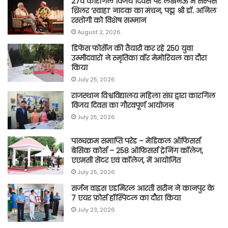
27वें कारगिल विजय दिवस पर लखनऊ में सस्पेंस
थ्रिलर ‘स्वाहा’ नाटक का मंचन, पद्म श्री डॉ. अनिल
रस्तोगी को विशेष सम्मान
August 2, 2026
डिफेंस फोर्सेज़ की तैयारी कर रहे 250 युवा
उम्मीदवारों ने स्मृतिका वॉर मेमोरियल का दौरा
किया
July 25, 2026
राजस्थान विश्वविद्यालय महिला संघ द्वारा कारगिल
विजय दिवस का गौरवपूर्ण आयोजन
July 25, 2026
पाठ्यक्रम समाप्ति परेड – मेडिकल ऑफिसर्स
बेसिक कोर्स – 258 ऑफिसर्स ट्रेनिंग कॉलेज,
एएमसी सेंटर एवं कॉलेज, में आयोजित
July 25, 2026
सर्जन वाइस एडमिरल आरती सरीन ने कानपुर के
7 एयर फ़ोर्स हॉस्पिटल का दौरा किया
July 23, 2026