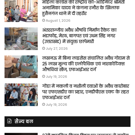
महिला कांग्रेस की राष्ट्रीय को-आर्डिनेटर श्रीमती
अनामिका यादव ने कंगना रनौत के खिलाफ
हुसैनगंज थाने में दी तहरीर
August 1, 2026
अंतरराज्जीय अवैध औषधि निर्माण रैकेट का
भंडाफोड़, मेरठ, बागपत एवं उधम सिंह नगर
(उत्तराखंड) में संयुक्त छापेमारी
July 27, 2026
लखनऊ में बिना लाइसेंस संचालित अवैध गोदाम से
25 लाख मूल्य की एलोपैथिक एवं नारकोटिक्स
औषधियां सीज, एफआईआर दर्ज
July 19, 2026
गोंडा में नकली व नशीली दवाओं के अवैध कारोबार
पर एफएसडीए का प्रहार, एनडीपीएस एक्ट के तहत
एफआईआर दर्ज
July 19, 2026
सैन्य बल