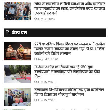
गोंडा में नकली व नशीली दवाओं के अवैध कारोबार
पर एफएसडीए का प्रहार, एनडीपीएस एक्ट के तहत
एफआईआर दर्ज
July 19, 2026
सैन्य बल
27वें कारगिल विजय दिवस पर लखनऊ में सस्पेंस
थ्रिलर ‘स्वाहा’ नाटक का मंचन, पद्म श्री डॉ. अनिल
रस्तोगी को विशेष सम्मान
August 2, 2026
डिफेंस फोर्सेज़ की तैयारी कर रहे 250 युवा
उम्मीदवारों ने स्मृतिका वॉर मेमोरियल का दौरा
किया
July 25, 2026
राजस्थान विश्वविद्यालय महिला संघ द्वारा कारगिल
विजय दिवस का गौरवपूर्ण आयोजन
July 25, 2026