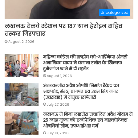
Uncategorized
लखनऊ रेलवे स्टेशन पर 137 ग्राम हेरोइन सहित
तस्कर गिरफ्तार
August 2, 2026
महिला कांग्रेस की राष्ट्रीय को-आर्डिनेटर श्रीमती
अनामिका यादव ने कंगना रनौत के खिलाफ
हुसैनगंज थाने में दी तहरीर
August 1, 2026
अंतरराज्जीय अवैध औषधि निर्माण रैकेट का
भंडाफोड़, मेरठ, बागपत एवं उधम सिंह नगर
(उत्तराखंड) में संयुक्त छापेमारी
July 27, 2026
लखनऊ में बिना लाइसेंस संचालित अवैध गोदाम से
25 लाख मूल्य की एलोपैथिक एवं नारकोटिक्स
औषधियां सीज, एफआईआर दर्ज
July 19, 2026