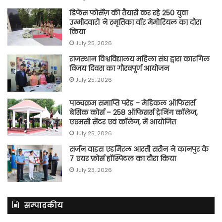
डिफेंस फोर्सेज़ की तैयारी कर रहे 250 युवा
उम्मीदवारों ने स्मृतिका वॉर मेमोरियल का दौरा
किया
July 25, 2026
राजस्थान विश्वविद्यालय महिला संघ द्वारा कारगिल
विजय दिवस का गौरवपूर्ण आयोजन
July 25, 2026
पाठ्यक्रम समाप्ति परेड – मेडिकल ऑफिसर्स
बेसिक कोर्स – 258 ऑफिसर्स ट्रेनिंग कॉलेज,
एएमसी सेंटर एवं कॉलेज, में आयोजित
July 25, 2026
सर्जन वाइस एडमिरल आरती सरीन ने कानपुर के
7 एयर फ़ोर्स हॉस्पिटल का दौरा किया
July 23, 2026
सम्पादकीय