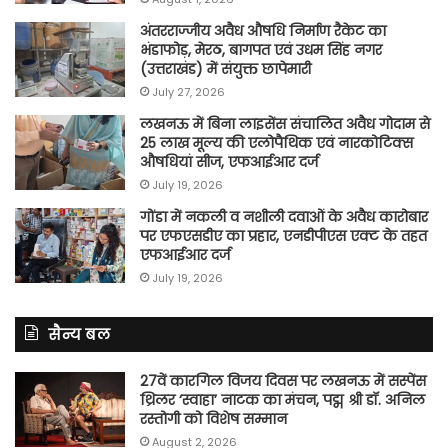
अंतरराज्जीय अवैध औषधि निर्माण रैकेट का
भंडाफोड़, मेरठ, बागपत एवं उधम सिंह नगर
(उत्तराखंड) में संयुक्त छापेमारी
July 27, 2026
लखनऊ में बिना लाइसेंस संचालित अवैध गोदाम से
25 लाख मूल्य की एलोपैथिक एवं नारकोटिक्स
औषधियां सीज, एफआईआर दर्ज
July 19, 2026
गोंडा में नकली व नशीली दवाओं के अवैध कारोबार
पर एफएसडीए का प्रहार, एनडीपीएस एक्ट के तहत
एफआईआर दर्ज
July 19, 2026
सैन्य बल
27वें कारगिल विजय दिवस पर लखनऊ में सस्पेंस
थ्रिलर ‘स्वाहा’ नाटक का मंचन, पद्म श्री डॉ. अनिल
रस्तोगी को विशेष सम्मान
August 2, 2026