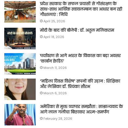
प्रदेश सरकार के सफल प्रयासों से गोसंरक्षण के
साथ-साथ आर्थिक स्वावलम्बन का आधार बन रही
गौशालाएं : निधि
April 25, 2026
मोदी के बाद की बीजेपी : डॉ. अतुल मलिकराम
April 18, 2026
पर्यावरण से आगे भारत के विकास का बड़ा अवसर
‘कार्बन क्रेडिट’
March 11, 2026
“महिला दिवस विशेष” सपनों की उड़ान : शिक्षिका
और लेखिका डॉ. प्रियंका सौरभ
March 6, 2026
अमेरिका से मुक्त व्यापार समझौता : साम्राज्यवाद के
आगे लाल गलीचा बिछाकर आत्म-समर्पण
February 28, 2026