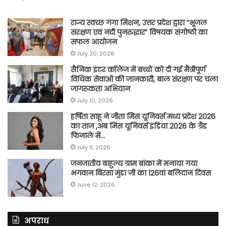
राज्य स्वच्छ गंगा मिशन, उत्तर प्रदेश द्वारा “भूजल
संरक्षण एवं नदी पुनरुद्धार” विषयक संगोष्ठी का
सफल आयोजन
July 20, 2026
सैनिक इंटर कॉलेज में बच्चों को दी गई मैत्रीपूर्ण
विधिक सेवाओं की जानकारी, बाल संरक्षण पर चला
जागरूकता अभियान
July 10, 2026
हर्षिता साहू ने जीता मिस यूनिवर्स मध्य प्रदेश 2026
का ताज ,अब मिस यूनिवर्स इंडिया 2026 के ग्रैंड
फिनाले में…
July 9, 2026
जनजातीय बाहुल्य ग्राम बांका में मनाया गया
भगवान बिरसा मुंडा जी का 126वां बलिदान दिवस
June 12, 2026
अपराध