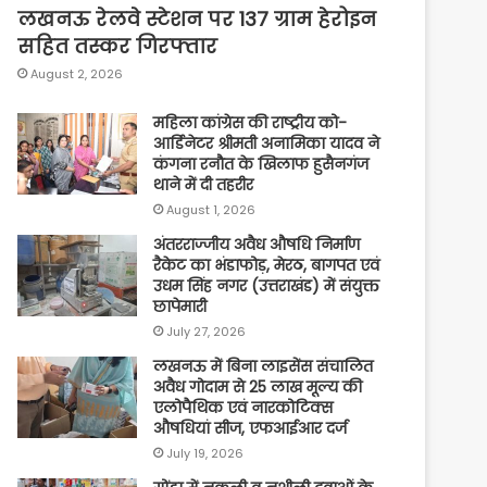
लखनऊ रेलवे स्टेशन पर 137 ग्राम हेरोइन
सहित तस्कर गिरफ्तार
August 2, 2026
महिला कांग्रेस की राष्ट्रीय को-
आर्डिनेटर श्रीमती अनामिका यादव ने
कंगना रनौत के खिलाफ हुसैनगंज
थाने में दी तहरीर
August 1, 2026
अंतरराज्जीय अवैध औषधि निर्माण
रैकेट का भंडाफोड़, मेरठ, बागपत एवं
उधम सिंह नगर (उत्तराखंड) में संयुक्त
छापेमारी
July 27, 2026
लखनऊ में बिना लाइसेंस संचालित
अवैध गोदाम से 25 लाख मूल्य की
एलोपैथिक एवं नारकोटिक्स
औषधियां सीज, एफआईआर दर्ज
July 19, 2026