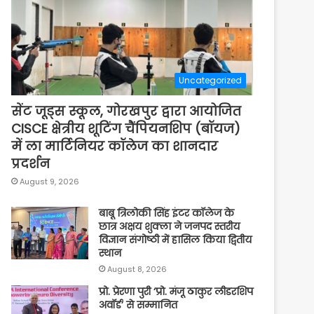
Uncategorized
सेंट जूड्स स्कूल, गोरखपुर द्वारा आयोजित
CISCE क्षेत्रीय शूटिंग चैंपियनशिप (बॉयज)
में ला मार्टिनियर कॉलेज का शानदार
प्रदर्शन
August 9, 2026
बाबू त्रिलोकी सिंह इंटर कॉलेज के
छात्र अक्षय शुक्ला ने जनपद स्तरीय
विज्ञान संगोष्ठी में हासिल किया द्वितीय
स्थान
August 8, 2026
प्रो. प्रेरणा पुरी ‘प्रो. मंजू ठाकुर लीडरशिप
अवॉर्ड’ से सम्मानित