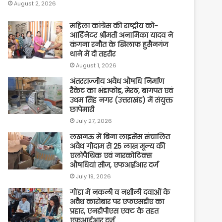
August 2, 2026
महिला कांग्रेस की राष्ट्रीय को-
आर्डिनेटर श्रीमती अनामिका यादव ने
कंगना रनौत के खिलाफ हुसैनगंज
थाने में दी तहरीर
August 1, 2026
अंतरराज्जीय अवैध औषधि निर्माण
रैकेट का भंडाफोड़, मेरठ, बागपत एवं
उधम सिंह नगर (उत्तराखंड) में संयुक्त
छापेमारी
July 27, 2026
लखनऊ में बिना लाइसेंस संचालित
अवैध गोदाम से 25 लाख मूल्य की
एलोपैथिक एवं नारकोटिक्स
औषधियां सीज, एफआईआर दर्ज
July 19, 2026
गोंडा में नकली व नशीली दवाओं के
अवैध कारोबार पर एफएसडीए का
प्रहार, एनडीपीएस एक्ट के तहत
एफआईआर दर्ज