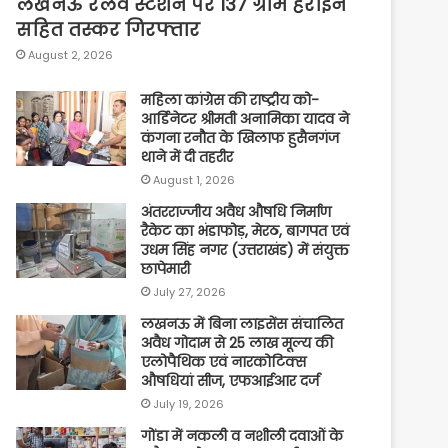
लखनऊ रेलवे स्टेशन पर 137 ग्राम हेरोइन
सहित तस्कर गिरफ्तार
August 2, 2026
महिला कांग्रेस की राष्ट्रीय को-
आर्डिनेटर श्रीमती अनामिका यादव ने
कंगना रनौत के खिलाफ हुसैनगंज
थाने में दी तहरीर
August 1, 2026
अंतरराज्जीय अवैध औषधि निर्माण
रैकेट का भंडाफोड़, मेरठ, बागपत एवं
उधम सिंह नगर (उत्तराखंड) में संयुक्त
छापेमारी
July 27, 2026
लखनऊ में बिना लाइसेंस संचालित
अवैध गोदाम से 25 लाख मूल्य की
एलोपैथिक एवं नारकोटिक्स
औषधियां सीज, एफआईआर दर्ज
July 19, 2026
गोंडा में नकली व नशीली दवाओं के