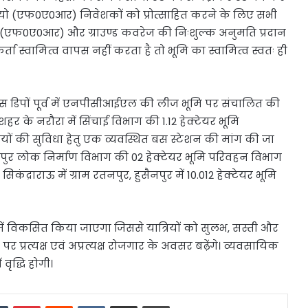
ेशियो (एफ0ए0आर) निवेशकों को प्रोत्साहित करने के लिए सभी
ियो (एफ0ए0आर) और ग्राउण्ड कवरेज की निःशुल्क अनुमति प्रदान
 स्वामित्व वापस नहीं करता है तो भूमि का स्वामित्व स्वतः ही
 बस डिपों पूर्व में एनपीसीआईएल की लीज भूमि पर संचालित की
र के नरौरा में सिंचाई विभाग की 1.12 हेक्टेयर भूमि
ियों की सुविधा हेतु एक व्यवस्थित बस स्टेशन की मांग की जा
पुर लोक निर्माण विभाग की 02 हेक्टेयर भूमि परिवहन विभाग
्राराऊ में ग्राम रतनपुर, हुसैनपुर में 10.012 हेक्टेयर भूमि
रूप में विकसित किया जाएगा जिससे यात्रियों को सुलभ, सस्ती और
र प्रत्यक्ष एवं अप्रत्यक्ष रोजगार के अवसर बढ़ेंगे। व्यवसायिक
ृद्धि होगी।
dIn
Tumblr
Pinterest
Reddit
VKontakte
Share via Email
Print