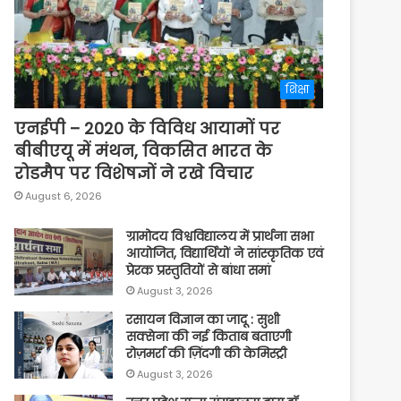
शिक्षा
एनईपी – 2020 के विविध आयामों पर
बीबीएयू में मंथन, विकसित भारत के
रोडमैप पर विशेषज्ञों ने रखे विचार
August 6, 2026
ग्रामोदय विश्वविद्यालय में प्रार्थना सभा
आयोजित, विद्यार्थियों ने सांस्कृतिक एवं
प्रेरक प्रस्तुतियों से बांधा समां
August 3, 2026
रसायन विज्ञान का जादू : सुशी
सक्सेना की नई किताब बताएगी
रोज़मर्रा की ज़िंदगी की केमिस्ट्री
August 3, 2026