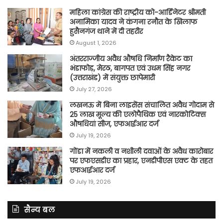
महिला कांग्रेस की राष्ट्रीय को-आर्डिनेटर श्रीमती
अनामिका यादव ने कंगना रनौत के खिलाफ
हुसैनगंज थाने में दी तहरीर
August 1, 2026
अंतरराज्जीय अवैध औषधि निर्माण रैकेट का
भंडाफोड़, मेरठ, बागपत एवं उधम सिंह नगर
(उत्तराखंड) में संयुक्त छापेमारी
July 27, 2026
लखनऊ में बिना लाइसेंस संचालित अवैध गोदाम से
25 लाख मूल्य की एलोपैथिक एवं नारकोटिक्स
औषधियां सीज, एफआईआर दर्ज
July 19, 2026
गोंडा में नकली व नशीली दवाओं के अवैध कारोबार
पर एफएसडीए का प्रहार, एनडीपीएस एक्ट के तहत
एफआईआर दर्ज
July 19, 2026
सैन्य बल