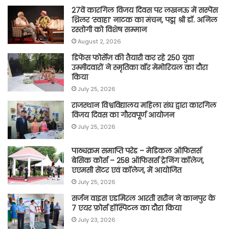
27वें कारगिल विजय दिवस पर लखनऊ में सस्पेंस
थ्रिलर ‘स्वाहा’ नाटक का मंचन, पद्म श्री डॉ. अनिल
रस्तोगी को विशेष सम्मान
August 2, 2026
डिफेंस फोर्सेज़ की तैयारी कर रहे 250 युवा
उम्मीदवारों ने स्मृतिका वॉर मेमोरियल का दौरा
किया
July 25, 2026
राजस्थान विश्वविद्यालय महिला संघ द्वारा कारगिल
विजय दिवस का गौरवपूर्ण आयोजन
July 25, 2026
पाठ्यक्रम समाप्ति परेड – मेडिकल ऑफिसर्स
बेसिक कोर्स – 258 ऑफिसर्स ट्रेनिंग कॉलेज,
एएमसी सेंटर एवं कॉलेज, में आयोजित
July 25, 2026
सर्जन वाइस एडमिरल आरती सरीन ने कानपुर के
7 एयर फ़ोर्स हॉस्पिटल का दौरा किया
July 23, 2026