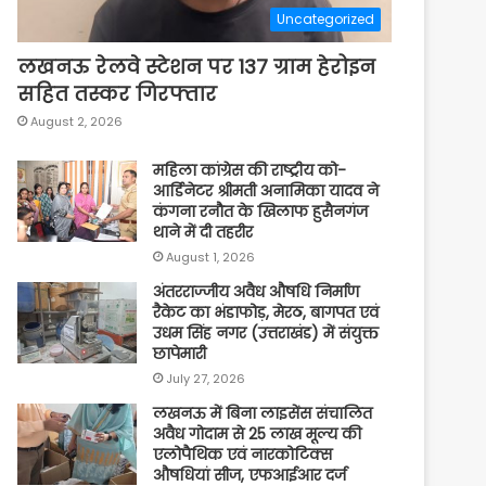
Uncategorized
लखनऊ रेलवे स्टेशन पर 137 ग्राम हेरोइन
सहित तस्कर गिरफ्तार
August 2, 2026
महिला कांग्रेस की राष्ट्रीय को-
आर्डिनेटर श्रीमती अनामिका यादव ने
कंगना रनौत के खिलाफ हुसैनगंज
थाने में दी तहरीर
August 1, 2026
अंतरराज्जीय अवैध औषधि निर्माण
रैकेट का भंडाफोड़, मेरठ, बागपत एवं
उधम सिंह नगर (उत्तराखंड) में संयुक्त
छापेमारी
July 27, 2026
लखनऊ में बिना लाइसेंस संचालित
अवैध गोदाम से 25 लाख मूल्य की
एलोपैथिक एवं नारकोटिक्स
औषधियां सीज, एफआईआर दर्ज