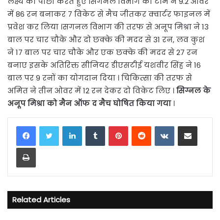
लक्ष्य का पीछा करते हुए सिगनल विभाग की टीम ने 9.2 ओवर
में 86 रन बनाकर 7 विकेट से मैच जीतकर क्वार्टर फाइनल में
प्रवेश कर लिया ।सगनल विभाग की तरफ से अनूप मिश्रा ने 13
बाल पर चार चौके और दो छक्के की मदद से 31 रन, लव कुश
ने 17 बाल पर चार चौके और एक छक्के की मदद से 27 रन
बनाए इसके अतिरिक्त सीनियर डीएसटीई यशवीर सिंह ने 16
बाल पर 9 रनों का योगदान दिया । चिकित्सा की तरफ से
अमित ने तीन ओवर में 12 रन देकर दो विकेट लिए ।
सिग्नल के
अनूप मिश्रा को मैन ऑफ द मैच घोषित किया गया
।
LinkedIn
Tumblr
Pinterest
Reddit
VKontakte
Share via Email
Print
Related Articles