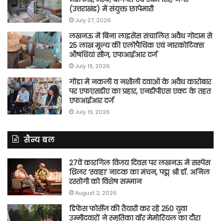
(उत्तराखंड) में संयुक्त छापेमारी
July 27, 2026
लखनऊ में बिना लाइसेंस संचालित अवैध गोदाम से
25 लाख मूल्य की एलोपैथिक एवं नारकोटिक्स
औषधियां सीज, एफआईआर दर्ज
July 19, 2026
गोंडा में नकली व नशीली दवाओं के अवैध कारोबार
पर एफएसडीए का प्रहार, एनडीपीएस एक्ट के तहत
एफआईआर दर्ज
July 19, 2026
सैन्य बल
27वें कारगिल विजय दिवस पर लखनऊ में सस्पेंस
थ्रिलर ‘स्वाहा’ नाटक का मंचन, पद्म श्री डॉ. अनिल
रस्तोगी को विशेष सम्मान
August 2, 2026
डिफेंस फोर्सेज़ की तैयारी कर रहे 250 युवा
उम्मीदवारों ने स्मृतिका वॉर मेमोरियल का दौरा