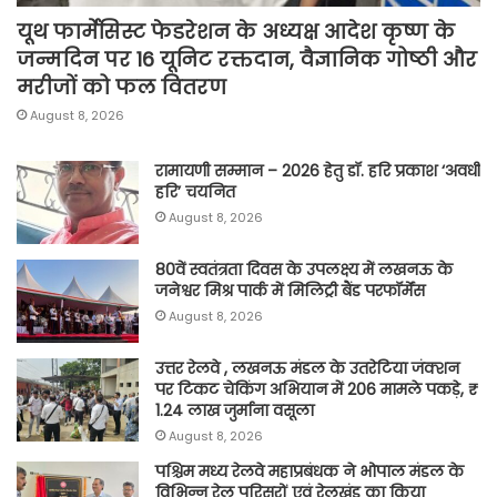
यूथ फार्मेसिस्ट फेडरेशन के अध्यक्ष आदेश कृष्ण के
जन्मदिन पर 16 यूनिट रक्तदान, वैज्ञानिक गोष्ठी और
मरीजों को फल वितरण
August 8, 2026
रामायणी सम्मान – 2026 हेतु डॉ. हरि प्रकाश ‘अवधी
हरि’ चयनित
August 8, 2026
80वें स्वतंत्रता दिवस के उपलक्ष्य में लखनऊ के
जनेश्वर मिश्र पार्क में मिलिट्री बैंड परफॉर्मेंस
August 8, 2026
उत्तर रेलवे , लखनऊ मंडल के उतरेटिया जंक्शन
पर टिकट चेकिंग अभियान में 206 मामले पकड़े, ₹
1.24 लाख जुर्माना वसूला
August 8, 2026
पश्चिम मध्य रेलवे महाप्रबंधक ने भोपाल मंडल के
विभिन्न रेल परिसरों एवं रेलखंड का किया