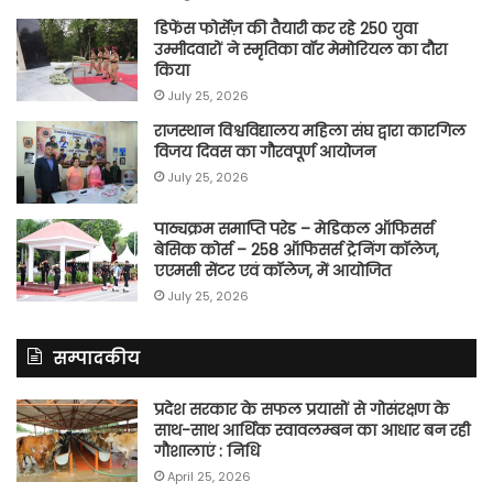
डिफेंस फोर्सेज़ की तैयारी कर रहे 250 युवा
उम्मीदवारों ने स्मृतिका वॉर मेमोरियल का दौरा
किया
July 25, 2026
राजस्थान विश्वविद्यालय महिला संघ द्वारा कारगिल
विजय दिवस का गौरवपूर्ण आयोजन
July 25, 2026
पाठ्यक्रम समाप्ति परेड – मेडिकल ऑफिसर्स
बेसिक कोर्स – 258 ऑफिसर्स ट्रेनिंग कॉलेज,
एएमसी सेंटर एवं कॉलेज, में आयोजित
July 25, 2026
सम्पादकीय
प्रदेश सरकार के सफल प्रयासों से गोसंरक्षण के
साथ-साथ आर्थिक स्वावलम्बन का आधार बन रही
गौशालाएं : निधि
April 25, 2026