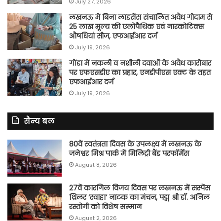
July 27, 2026
लखनऊ में बिना लाइसेंस संचालित अवैध गोदाम से
25 लाख मूल्य की एलोपैथिक एवं नारकोटिक्स
औषधियां सीज, एफआईआर दर्ज
July 19, 2026
गोंडा में नकली व नशीली दवाओं के अवैध कारोबार
पर एफएसडीए का प्रहार, एनडीपीएस एक्ट के तहत
एफआईआर दर्ज
July 19, 2026
सैन्य बल
80वें स्वतंत्रता दिवस के उपलक्ष्य में लखनऊ के
जनेश्वर मिश्र पार्क में मिलिट्री बैंड परफॉर्मेंस
August 8, 2026
27वें कारगिल विजय दिवस पर लखनऊ में सस्पेंस
थ्रिलर ‘स्वाहा’ नाटक का मंचन, पद्म श्री डॉ. अनिल
रस्तोगी को विशेष सम्मान
August 2, 2026