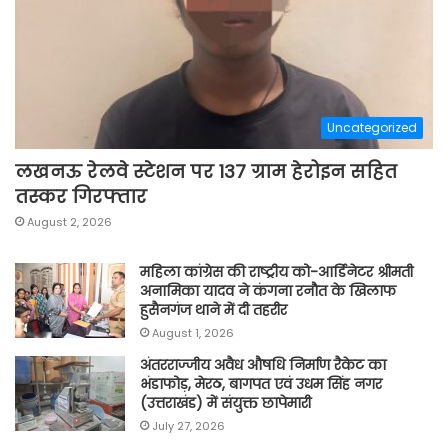
Uncategorized
लखनऊ रेलवे स्टेशन पर 137 ग्राम हेरोइन सहित
तस्कर गिरफ्तार
August 2, 2026
महिला कांग्रेस की राष्ट्रीय को-आर्डिनेटर श्रीमती
अनामिका यादव ने कंगना रनौत के खिलाफ
हुसैनगंज थाने में दी तहरीर
August 1, 2026
अंतरराज्जीय अवैध औषधि निर्माण रैकेट का
भंडाफोड़, मेरठ, बागपत एवं उधम सिंह नगर
(उत्तराखंड) में संयुक्त छापेमारी
July 27, 2026