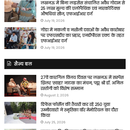
लखनऊ में बिना लाइसेंस संचालित अवैध गोदाम से
25 लाख मूल्य की एलोपैथिक एवं नारकोटिक्स
औषधियां सीज, एफआईआर दर्ज
July 19, 2026
गोंडा में नकली व नशीली दवाओं के अवैध कारोबार
पर एफएसडीए का प्रहार, एनडीपीएस एक्ट के तहत
एफआईआर दर्ज
July 19, 2026
सैन्य बल
27वें कारगिल विजय दिवस पर लखनऊ में सस्पेंस
थ्रिलर ‘स्वाहा’ नाटक का मंचन, पद्म श्री डॉ. अनिल
रस्तोगी को विशेष सम्मान
August 2, 2026
डिफेंस फोर्सेज़ की तैयारी कर रहे 250 युवा
उम्मीदवारों ने स्मृतिका वॉर मेमोरियल का दौरा
किया
July 25, 2026