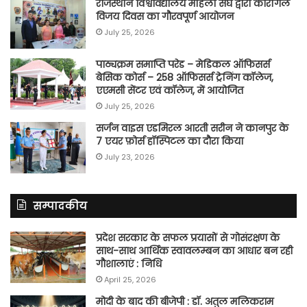
राजस्थान विश्वविद्यालय महिला संघ द्वारा कारगिल
विजय दिवस का गौरवपूर्ण आयोजन
July 25, 2026
पाठ्यक्रम समाप्ति परेड – मेडिकल ऑफिसर्स
बेसिक कोर्स – 258 ऑफिसर्स ट्रेनिंग कॉलेज,
एएमसी सेंटर एवं कॉलेज, में आयोजित
July 25, 2026
सर्जन वाइस एडमिरल आरती सरीन ने कानपुर के
7 एयर फ़ोर्स हॉस्पिटल का दौरा किया
July 23, 2026
सम्पादकीय
प्रदेश सरकार के सफल प्रयासों से गोसंरक्षण के
साथ-साथ आर्थिक स्वावलम्बन का आधार बन रही
गौशालाएं : निधि
April 25, 2026
मोदी के बाद की बीजेपी : डॉ. अतुल मलिकराम