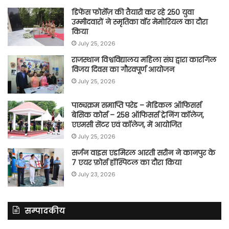
डिफेंस फोर्सेज़ की तैयारी कर रहे 250 युवा
उम्मीदवारों ने स्मृतिका वॉर मेमोरियल का दौरा
किया
July 25, 2026
राजस्थान विश्वविद्यालय महिला संघ द्वारा कारगिल
विजय दिवस का गौरवपूर्ण आयोजन
July 25, 2026
पाठ्यक्रम समाप्ति परेड – मेडिकल ऑफिसर्स
बेसिक कोर्स – 258 ऑफिसर्स ट्रेनिंग कॉलेज,
एएमसी सेंटर एवं कॉलेज, में आयोजित
July 25, 2026
सर्जन वाइस एडमिरल आरती सरीन ने कानपुर के
7 एयर फ़ोर्स हॉस्पिटल का दौरा किया
July 23, 2026
सम्पादकीय