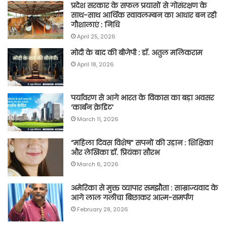
प्रदेश सरकार के सफल प्रयासों से गोसंरक्षण के
साथ-साथ आर्थिक स्वावलम्बन का आधार बन रही
गौशालाएं : निधि
April 25, 2026
मोदी के बाद की बीजेपी : डॉ. अतुल मलिकराम
April 18, 2026
पर्यावरण से आगे भारत के विकास का बड़ा अवसर
‘कार्बन क्रेडिट’
March 11, 2026
“महिला दिवस विशेष” सपनों की उड़ान : शिक्षिका
और लेखिका डॉ. प्रियंका सौरभ
March 6, 2026
अमेरिका से मुक्त व्यापार समझौता : साम्राज्यवाद के
आगे लाल गलीचा बिछाकर आत्म-समर्पण
February 28, 2026