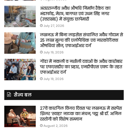
अंतरराज्जीय अवैध औषधि निर्माण रैकेट का
भंडाफोड़, मेरठ, बागपत एवं उधम सिंह नगर
(उत्तराखंड) में संयुक्त छापेमारी
July 27, 2026
लखनऊ में बिना लाइसेंस संचालित अवैध गोदाम से
25 लाख मूल्य की एलोपैथिक एवं नारकोटिक्स
औषधियां सीज, एफआईआर दर्ज
July 19, 2026
गोंडा में नकली व नशीली दवाओं के अवैध कारोबार
पर एफएसडीए का प्रहार, एनडीपीएस एक्ट के तहत
एफआईआर दर्ज
July 19, 2026
सैन्य बल
27वें कारगिल विजय दिवस पर लखनऊ में सस्पेंस
थ्रिलर ‘स्वाहा’ नाटक का मंचन, पद्म श्री डॉ. अनिल
रस्तोगी को विशेष सम्मान
August 2, 2026