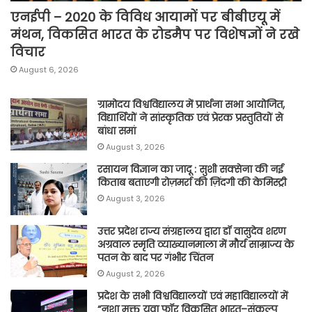
एनईपी – 2020 के विविध आयामों पर बीबीएयू में
मंथन, विकसित भारत के रोडमैप पर विशेषज्ञों ने रखे
विचार
August 6, 2026
ग्रामोदय विश्वविद्यालय में प्रार्थना सभा आयोजित,
विद्यार्थियों ने सांस्कृतिक एवं प्रेरक प्रस्तुतियों से
बांधा समां
August 3, 2026
रसायन विज्ञान का जादू : सुशी सक्सेना की नई
किताब बताएगी रोज़मर्रा की ज़िंदगी की केमिस्ट्री
August 3, 2026
उत्तर प्रदेश राज्य संग्रहालय द्वारा डॉ वासुदेव शरण
अग्रवाल स्मृति व्याख्यानमाला में मौर्य साम्राज्य के
पतन के बाद पर गंभीर चिंतन
August 2, 2026
प्रदेश के सभी विश्वविद्यालयों एवं महाविद्यालयों में
“नशा मुक्त युवा फॉर विकसित भारत–संकल्प