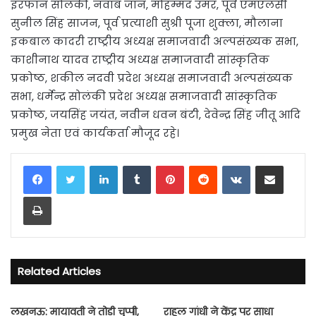
इरफान सोलंकी, नवाब जान, मोहम्मद उमर, पूर्व एमएलसी
सुनील सिंह साजन, पूर्व प्रत्याशी सुश्री पूजा शुक्ला, मौलाना
इकबाल कादरी राष्ट्रीय अध्यक्ष समाजवादी अल्पसंख्यक सभा,
काशीनाथ यादव राष्ट्रीय अध्यक्ष समाजवादी सांस्कृतिक
प्रकोष्ठ, शकील नदवी प्रदेश अध्यक्ष समाजवादी अल्पसंख्यक
सभा, धर्मेन्द्र सोलंकी प्रदेश अध्यक्ष समाजवादी सांस्कृतिक
प्रकोष्ठ, जयसिंह जयंत, नवीन धवन बंटी, देवेन्द्र सिंह जीतू आदि
प्रमुख नेता एवं कार्यकर्ता मौजूद रहे।
LinkedIn
Tumblr
Pinterest
Reddit
VKontakte
Share via Email
Print
Related Articles
लखनऊ: मायावती ने तोड़ी चुप्पी,
राहुल गांधी ने केंद्र पर साधा