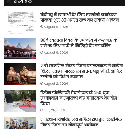
सैन्य बल
बीबीएयू में छात्राओं के लिए एनसीसी नामांकन
प्रक्रिया शुरू, 30 अगस्त तक कर सकेंगी आवेदन
August 9, 2026
80वें स्वतंत्रता दिवस के उपलक्ष्य में लखनऊ के
जनेश्वर मिश्र पार्क में मिलिट्री बैंड परफॉर्मेंस
August 8, 2026
27वें कारगिल विजय दिवस पर लखनऊ में सस्पेंस
थ्रिलर ‘स्वाहा’ नाटक का मंचन, पद्म श्री डॉ. अनिल
रस्तोगी को विशेष सम्मान
August 2, 2026
डिफेंस फोर्सेज़ की तैयारी कर रहे 250 युवा
उम्मीदवारों ने स्मृतिका वॉर मेमोरियल का दौरा
किया
July 25, 2026
राजस्थान विश्वविद्यालय महिला संघ द्वारा कारगिल
विजय दिवस का गौरवपूर्ण आयोजन