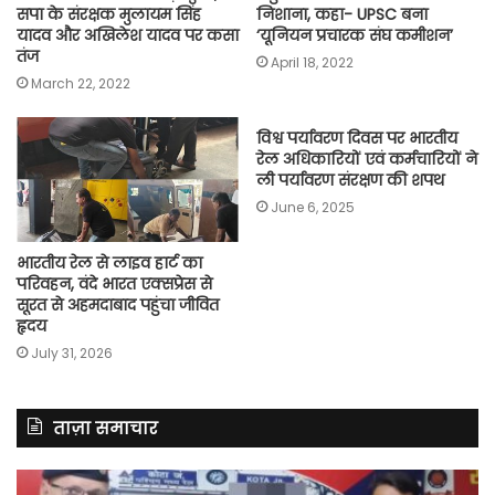
सपा के संरक्षक मुलायम सिंह
निशाना, कहा- UPSC बना
यादव और अखिलेश यादव पर कसा
‘यूनियन प्रचारक संघ कमीशन’
तंज
April 18, 2022
March 22, 2022
विश्व पर्यावरण दिवस पर भारतीय
रेल अधिकारियों एवं कर्मचारियों ने
ली पर्यावरण संरक्षण की शपथ
June 6, 2025
भारतीय रेल से लाइव हार्ट का
परिवहन, वंदे भारत एक्सप्रेस से
सूरत से अहमदाबाद पहुंचा जीवित
हृदय
July 31, 2026
ताज़ा समाचार