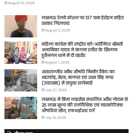
August 10, 2026
लखनऊ रेलवे स्टेशन पर 137 ग्राम हेरोइन सहित
तस्कर गिरफ्तार
August 2, 2026
महिला कांग्रेस की राष्ट्रीय को-आर्डिनेटर श्रीमती
अनामिका यादव ने कंगना रनौत के खिलाफ
हुसैनगंज थाने में दी तहरीर
August 1, 2026
अंतरराज्जीय अवैध औषधि निर्माण रैकेट का
भंडाफोड़, मेरठ, बागपत एवं उधम सिंह नगर
(उत्तराखंड) में संयुक्त छापेमारी
July 27, 2026
लखनऊ में बिना लाइसेंस संचालित अवैध गोदाम से
25 लाख मूल्य की एलोपैथिक एवं नारकोटिक्स
औषधियां सीज, एफआईआर दर्ज
July 19, 2026