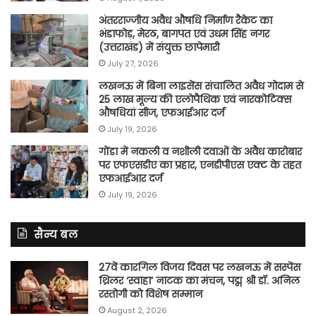
अंतरराज्जीय अवैध औषधि निर्माण रैकेट का
भंडाफोड़, मेरठ, बागपत एवं उधम सिंह नगर
(उत्तराखंड) में संयुक्त छापेमारी
July 27, 2026
लखनऊ में बिना लाइसेंस संचालित अवैध गोदाम से
25 लाख मूल्य की एलोपैथिक एवं नारकोटिक्स
औषधियां सीज, एफआईआर दर्ज
July 19, 2026
गोंडा में नकली व नशीली दवाओं के अवैध कारोबार
पर एफएसडीए का प्रहार, एनडीपीएस एक्ट के तहत
एफआईआर दर्ज
July 19, 2026
सैन्य बल
27वें कारगिल विजय दिवस पर लखनऊ में सस्पेंस
थ्रिलर ‘स्वाहा’ नाटक का मंचन, पद्म श्री डॉ. अनिल
रस्तोगी को विशेष सम्मान
August 2, 2026