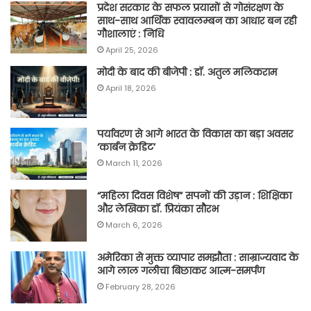
प्रदेश सरकार के सफल प्रयासों से गोसंरक्षण के
साथ-साथ आर्थिक स्वावलम्बन का आधार बन रही
गौशालाएं : निधि
April 25, 2026
मोदी के बाद की बीजेपी : डॉ. अतुल मलिकराम
April 18, 2026
पर्यावरण से आगे भारत के विकास का बड़ा अवसर
‘कार्बन क्रेडिट’
March 11, 2026
“महिला दिवस विशेष” सपनों की उड़ान : शिक्षिका
और लेखिका डॉ. प्रियंका सौरभ
March 6, 2026
अमेरिका से मुक्त व्यापार समझौता : साम्राज्यवाद के
आगे लाल गलीचा बिछाकर आत्म-समर्पण
February 28, 2026