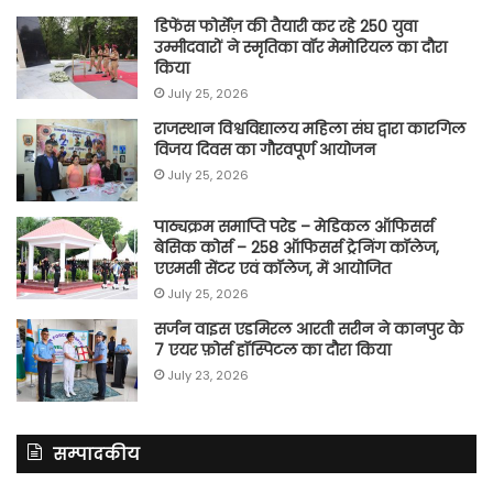
डिफेंस फोर्सेज़ की तैयारी कर रहे 250 युवा
उम्मीदवारों ने स्मृतिका वॉर मेमोरियल का दौरा
किया
July 25, 2026
राजस्थान विश्वविद्यालय महिला संघ द्वारा कारगिल
विजय दिवस का गौरवपूर्ण आयोजन
July 25, 2026
पाठ्यक्रम समाप्ति परेड – मेडिकल ऑफिसर्स
बेसिक कोर्स – 258 ऑफिसर्स ट्रेनिंग कॉलेज,
एएमसी सेंटर एवं कॉलेज, में आयोजित
July 25, 2026
सर्जन वाइस एडमिरल आरती सरीन ने कानपुर के
7 एयर फ़ोर्स हॉस्पिटल का दौरा किया
July 23, 2026
सम्पादकीय