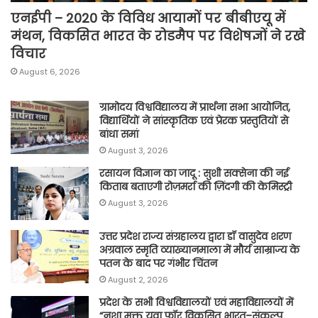
एनईपी – 2020 के विविध आयामों पर बीबीएयू में
मंथन, विकसित भारत के रोडमैप पर विशेषज्ञों ने रखे
विचार
August 6, 2026
ग्रामोदय विश्वविद्यालय में प्रार्थना सभा आयोजित,
विद्यार्थियों ने सांस्कृतिक एवं प्रेरक प्रस्तुतियों से
बांधा समां
August 3, 2026
रसायन विज्ञान का जादू : सुशी सक्सेना की नई
किताब बताएगी रोज़मर्रा की ज़िंदगी की केमिस्ट्री
August 3, 2026
उत्तर प्रदेश राज्य संग्रहालय द्वारा डॉ वासुदेव शरण
अग्रवाल स्मृति व्याख्यानमाला में मौर्य साम्राज्य के
पतन के बाद पर गंभीर चिंतन
August 2, 2026
प्रदेश के सभी विश्वविद्यालयों एवं महाविद्यालयों में
“नशा मुक्त युवा फॉर विकसित भारत–संकल्प