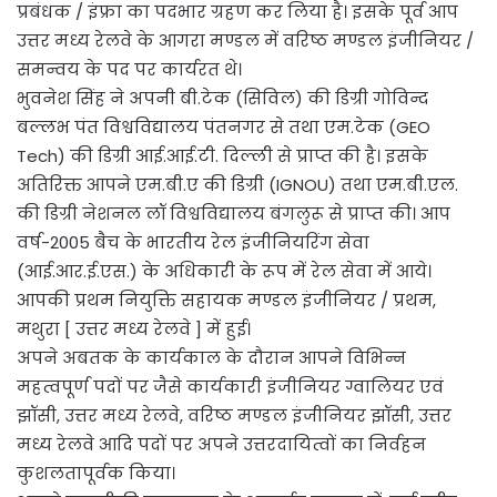
प्रबंधक / इंफ्रा का पदभार ग्रहण कर लिया है। इसके पूर्व आप
उत्तर मध्य रेलवे के आगरा मण्डल में वरिष्ठ मण्डल इंजीनियर /
समन्वय के पद पर कार्यरत थे।
भुवनेश सिंह ने अपनी बी.टेक (सिविल) की डिग्री गोविन्द
बल्लभ पंत विश्वविद्यालय पंतनगर से तथा एम.टेक (GEO
Tech) की डिग्री आई.आई.टी. दिल्ली से प्राप्त की है। इसके
अतिरिक्त आपने एम.बी.ए की डिग्री (IGNOU) तथा एम.बी.एल.
की डिग्री नेशनल लॉ विश्वविद्यालय बंगलुरू से प्राप्त की। आप
वर्ष-2005 बैच के भारतीय रेल इंजीनियरिंग सेवा
(आई.आर.ई.एस.) के अधिकारी के रूप में रेल सेवा में आये।
आपकी प्रथम नियुक्ति सहायक मण्डल इंजीनियर / प्रथम,
मथुरा [ उत्तर मध्य रेलवे ] में हुई।
अपने अबतक के कार्यकाल के दौरान आपने विभिन्न
महत्वपूर्ण पदों पर जैसे कार्यकारी इंजीनियर ग्वालियर एवं
झॉसी, उत्तर मध्य रेलवे, वरिष्ठ मण्डल इंजीनियर झॉसी, उत्तर
मध्य रेलवे आदि पदों पर अपने उत्तरदायित्वों का निर्वहन
कुशलतापूर्वक किया।