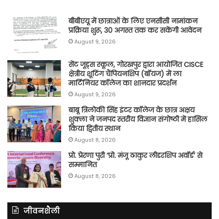
बीबीएयू में छात्राओं के लिए एनसीसी नामांकन
प्रक्रिया शुरू, 30 अगस्त तक कर सकेंगी आवेदन
August 9, 2026
सेंट जूड्स स्कूल, गोरखपुर द्वारा आयोजित CISCE
क्षेत्रीय शूटिंग चैंपियनशिप (बॉयज) में ला
मार्टिनियर कॉलेज का शानदार प्रदर्शन
August 9, 2026
बाबू त्रिलोकी सिंह इंटर कॉलेज के छात्र अक्षय
शुक्ला ने जनपद स्तरीय विज्ञान संगोष्ठी में हासिल
किया द्वितीय स्थान
August 8, 2026
प्रो. प्रेरणा पुरी ‘प्रो. मंजू ठाकुर लीडरशिप अवॉर्ड’ से
सम्मानित
August 8, 2026
जीवनशैली