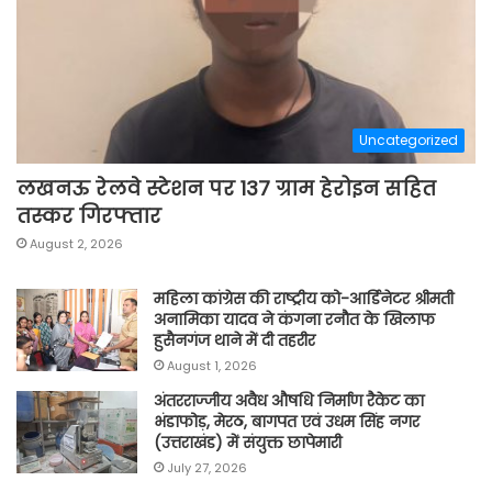
Uncategorized
लखनऊ रेलवे स्टेशन पर 137 ग्राम हेरोइन सहित
तस्कर गिरफ्तार
August 2, 2026
महिला कांग्रेस की राष्ट्रीय को-आर्डिनेटर श्रीमती
अनामिका यादव ने कंगना रनौत के खिलाफ
हुसैनगंज थाने में दी तहरीर
August 1, 2026
अंतरराज्जीय अवैध औषधि निर्माण रैकेट का
भंडाफोड़, मेरठ, बागपत एवं उधम सिंह नगर
(उत्तराखंड) में संयुक्त छापेमारी
July 27, 2026