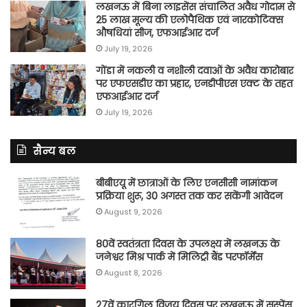
लखनऊ में बिना लाइसेंस संचालित अवैध गोदाम से
25 लाख मूल्य की एलोपैथिक एवं नारकोटिक्स
औषधियां सीज, एफआईआर दर्ज
July 19, 2026
गोंडा में नकली व नशीली दवाओं के अवैध कारोबार
पर एफएसडीए का प्रहार, एनडीपीएस एक्ट के तहत
एफआईआर दर्ज
July 19, 2026
सैन्य बल
बीबीएयू में छात्राओं के लिए एनसीसी नामांकन
प्रक्रिया शुरू, 30 अगस्त तक कर सकेंगी आवेदन
August 9, 2026
80वें स्वतंत्रता दिवस के उपलक्ष्य में लखनऊ के
जनेश्वर मिश्र पार्क में मिलिट्री बैंड परफॉर्मेंस
August 8, 2026
27वें कारगिल विजय दिवस पर लखनऊ में सस्पेंस