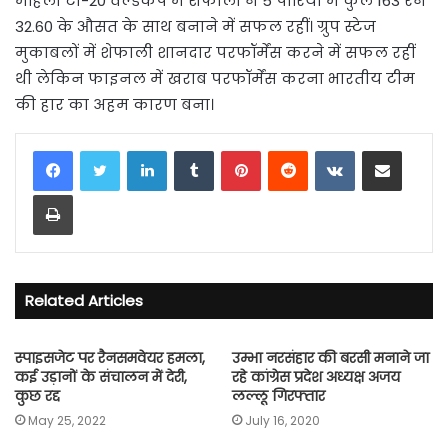
महिला टी-20 वर्ल्डकप में शेफाली ने 5 पारियों में कुल 163 रन
32.60 के औसत के साथ बनाने में सफल रहीं। ग्रुप स्टेज
मुकाबलों में शेफाली शानदार परफॉर्मेंस करने में सफल रहीं
थी लेकिन फाइनल में खराब परफॉर्मेंस करना भारतीय टीम
की हार का अहम कारण बना।
LinkedIn
Tumblr
Pinterest
Reddit
VKontakte
Share via Email
Print
Related Articles
स्पाइसजेट पर रैनसमवेयर हमला,
उम्भा नरसंहार की बरसी मनाने जा
कई उड़ानों के संचालन में देरी,
रहे कांग्रेस प्रदेश अध्यक्ष अजय
कुछ रद्द
लल्लू गिरफ्तार
May 25, 2022
July 16, 2020