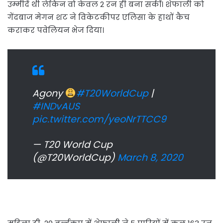
उम्मीदें थी लेकिन वो केवल 2 रन ही बना सकीं। शेफाली को
गेंदबाज मेगन शट ने विकेटकीपर एलिसा के हाथों कैच
कराकर पवेलियन भेज दिया।
Agony
#T20WorldCup
|
#INDvAUS
pic.twitter.com/yeoNrTTCC9
— T20 World Cup
(@T20WorldCup)
March 8, 2020