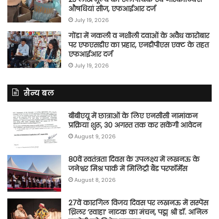
औषधियां सीज, एफआईआर दर्ज
July 19, 2026
गोंडा में नकली व नशीली दवाओं के अवैध कारोबार
पर एफएसडीए का प्रहार, एनडीपीएस एक्ट के तहत
एफआईआर दर्ज
July 19, 2026
सैन्य बल
बीबीएयू में छात्राओं के लिए एनसीसी नामांकन
प्रक्रिया शुरू, 30 अगस्त तक कर सकेंगी आवेदन
August 9, 2026
80वें स्वतंत्रता दिवस के उपलक्ष्य में लखनऊ के
जनेश्वर मिश्र पार्क में मिलिट्री बैंड परफॉर्मेंस
August 8, 2026
27वें कारगिल विजय दिवस पर लखनऊ में सस्पेंस
थ्रिलर ‘स्वाहा’ नाटक का मंचन, पद्म श्री डॉ. अनिल