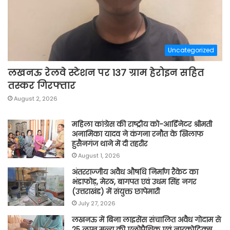
Uncategorized
लखनऊ रेलवे स्टेशन पर 137 ग्राम हेरोइन सहित
तस्कर गिरफ्तार
August 2, 2026
महिला कांग्रेस की राष्ट्रीय को-आर्डिनेटर श्रीमती
अनामिका यादव ने कंगना रनौत के खिलाफ
हुसैनगंज थाने में दी तहरीर
August 1, 2026
अंतरराज्जीय अवैध औषधि निर्माण रैकेट का
भंडाफोड़, मेरठ, बागपत एवं उधम सिंह नगर
(उत्तराखंड) में संयुक्त छापेमारी
July 27, 2026
लखनऊ में बिना लाइसेंस संचालित अवैध गोदाम से
25 लाख मूल्य की एलोपैथिक एवं नारकोटिक्स