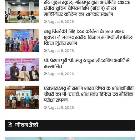
सेंट जूड्स स्कूल, गोरखपुर द्वारा आयोजित CISCE
क्षेत्रीय शूटिंग चैंपियनशिप (बॉयज) में ला
मार्टिनियर कॉलेज का शानदार प्रदर्शन
August 9, 2026
बाबू त्रिलोकी सिंह इंटर कॉलेज के छात्र अक्षय
शुक्ला ने जनपद स्तरीय विज्ञान संगोष्ठी में हासिल
किया द्वितीय स्थान
August 8, 2026
प्रो. प्रेरणा पुरी ‘प्रो. मंजू ठाकुर लीडरशिप अवॉर्ड’ से
सम्मानित
August 8, 2026
एसआरएमयू में समाज शास्त्र विषय के शोधार्थी बीडी
चौधरी का पी-एच.डी. शोध प्रबंध डिफेंस एवं मौखिक
परीक्षा संपन्न
August 8, 2026
जीवनशैली