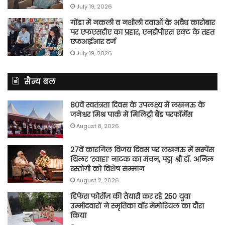
July 19, 2026
गोंडा में नकली व नशीली दवाओं के अवैध कारोबार
पर एफएसडीए का प्रहार, एनडीपीएस एक्ट के तहत
एफआईआर दर्ज
July 19, 2026
सैन्य बल
80वें स्वतंत्रता दिवस के उपलक्ष्य में लखनऊ के
जनेश्वर मिश्र पार्क में मिलिट्री बैंड परफॉर्मेंस
August 8, 2026
27वें कारगिल विजय दिवस पर लखनऊ में सस्पेंस
थ्रिलर ‘स्वाहा’ नाटक का मंचन, पद्म श्री डॉ. अनिल
रस्तोगी को विशेष सम्मान
August 2, 2026
डिफेंस फोर्सेज़ की तैयारी कर रहे 250 युवा
उम्मीदवारों ने स्मृतिका वॉर मेमोरियल का दौरा
किया