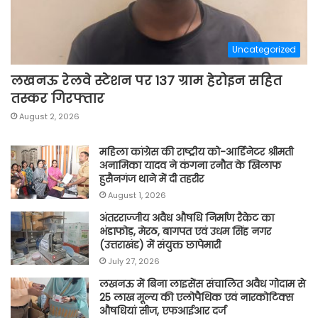
Uncategorized
लखनऊ रेलवे स्टेशन पर 137 ग्राम हेरोइन सहित
तस्कर गिरफ्तार
August 2, 2026
महिला कांग्रेस की राष्ट्रीय को-आर्डिनेटर श्रीमती
अनामिका यादव ने कंगना रनौत के खिलाफ
हुसैनगंज थाने में दी तहरीर
August 1, 2026
अंतरराज्जीय अवैध औषधि निर्माण रैकेट का
भंडाफोड़, मेरठ, बागपत एवं उधम सिंह नगर
(उत्तराखंड) में संयुक्त छापेमारी
July 27, 2026
लखनऊ में बिना लाइसेंस संचालित अवैध गोदाम से
25 लाख मूल्य की एलोपैथिक एवं नारकोटिक्स
औषधियां सीज, एफआईआर दर्ज