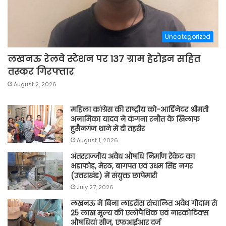
Uncategorized
लखनऊ रेलवे स्टेशन पर 137 ग्राम हेरोइन सहित
तस्कर गिरफ्तार
August 2, 2026
महिला कांग्रेस की राष्ट्रीय को-आर्डिनेटर श्रीमती
अनामिका यादव ने कंगना रनौत के खिलाफ
हुसैनगंज थाने में दी तहरीर
August 1, 2026
अंतरराज्जीय अवैध औषधि निर्माण रैकेट का
भंडाफोड़, मेरठ, बागपत एवं उधम सिंह नगर
(उत्तराखंड) में संयुक्त छापेमारी
July 27, 2026
लखनऊ में बिना लाइसेंस संचालित अवैध गोदाम से
25 लाख मूल्य की एलोपैथिक एवं नारकोटिक्स
औषधियां सीज, एफआईआर दर्ज