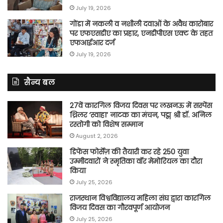
July 19, 2026
गोंडा में नकली व नशीली दवाओं के अवैध कारोबार
पर एफएसडीए का प्रहार, एनडीपीएस एक्ट के तहत
एफआईआर दर्ज
July 19, 2026
सैन्य बल
27वें कारगिल विजय दिवस पर लखनऊ में सस्पेंस
थ्रिलर ‘स्वाहा’ नाटक का मंचन, पद्म श्री डॉ. अनिल
रस्तोगी को विशेष सम्मान
August 2, 2026
डिफेंस फोर्सेज़ की तैयारी कर रहे 250 युवा
उम्मीदवारों ने स्मृतिका वॉर मेमोरियल का दौरा
किया
July 25, 2026
राजस्थान विश्वविद्यालय महिला संघ द्वारा कारगिल
विजय दिवस का गौरवपूर्ण आयोजन
July 25, 2026