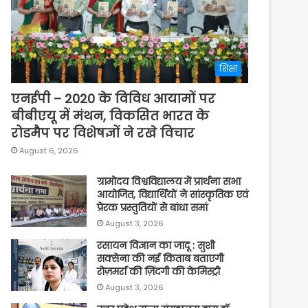
शिक्षा
एनईपी – 2020 के विविध आयामों पर
बीबीएयू में मंथन, विकसित भारत के
रोडमैप पर विशेषज्ञों ने रखे विचार
August 6, 2026
ग्रामोदय विश्वविद्यालय में प्रार्थना सभा
आयोजित, विद्यार्थियों ने सांस्कृतिक एवं
प्रेरक प्रस्तुतियों से बांधा समां
August 3, 2026
रसायन विज्ञान का जादू : सुशी
सक्सेना की नई किताब बताएगी
रोज़मर्रा की ज़िंदगी की केमिस्ट्री
August 3, 2026