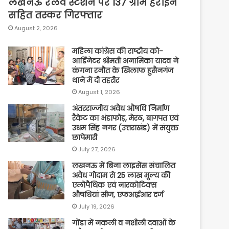
लखनऊ रेलवे स्टेशन पर 137 ग्राम हेरोइन
सहित तस्कर गिरफ्तार
August 2, 2026
महिला कांग्रेस की राष्ट्रीय को-
आर्डिनेटर श्रीमती अनामिका यादव ने
कंगना रनौत के खिलाफ हुसैनगंज
थाने में दी तहरीर
August 1, 2026
अंतरराज्जीय अवैध औषधि निर्माण
रैकेट का भंडाफोड़, मेरठ, बागपत एवं
उधम सिंह नगर (उत्तराखंड) में संयुक्त
छापेमारी
July 27, 2026
लखनऊ में बिना लाइसेंस संचालित
अवैध गोदाम से 25 लाख मूल्य की
एलोपैथिक एवं नारकोटिक्स
औषधियां सीज, एफआईआर दर्ज
July 19, 2026
गोंडा में नकली व नशीली दवाओं के