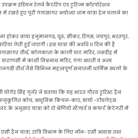
 उपक्रम इंडियन रेलवे कैटरिंग एंड टूरिज्म कॉरपोरेशन
ें रखते हुए पुरी गंगासागर अयोध्या धाम यात्रा ट्रेन चलाने का
ाना होकर वाया हनुमानगढ़, चूरू, सीकर, रिंगस, जयपुर, भरतपुर,
रियां लेती हुई जाएगी । इस यात्रा की अवधि 11 दिन की है
, गंगासागर तीर्थ, कोलकाता के काली घाट मंदिर, जसडीह में
, वाराणसी में काशी विश्वनाथ मंदिर, गंगा आरती व अन्य
नगढ़ी तीर्थ जैसे विभिन्न महत्वपूर्ण सनातनी धार्मिक स्थलों के
गेंद्र सिंह गुर्जर ने बताया कि यह भारत गौरव टूरिस्ट ट्रैन
 वातानुकूलित कोच, आधुनिक किचन-कार, बायो -टॉयलेट्स
 के अनुसार यात्रा को दो श्रेणियों स्टैण्डर्ड व कंफर्ट केटेगरी में
 एसी ट्रैन यात्रा, रात्रि विश्राम के लिए नॉन- एसी आवास तथा