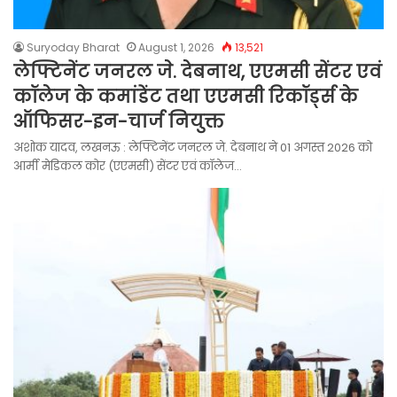
Suryoday Bharat
August 1, 2026
13,521
लेफ्टिनेंट जनरल जे. देबनाथ, एएमसी सेंटर एवं
कॉलेज के कमांडेंट तथा एएमसी रिकॉर्ड्स के
ऑफिसर-इन-चार्ज नियुक्त
अशोक यादव, लखनऊ : लेफ्टिनेंट जनरल जे. देबनाथ ने 01 अगस्त 2026 को
आर्मी मेडिकल कोर (एएमसी) सेंटर एवं कॉलेज…