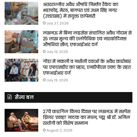
अंतरराज्जीय अवैध औषधि निर्माण रैकेट का
भंडाफोड़, मेरठ, बागपत एवं उधम सिंह नगर
(उत्तराखंड) में संयुक्त छापेमारी
July 27, 2026
लखनऊ में बिना लाइसेंस संचालित अवैध गोदाम से
25 लाख मूल्य की एलोपैथिक एवं नारकोटिक्स
औषधियां सीज, एफआईआर दर्ज
July 19, 2026
गोंडा में नकली व नशीली दवाओं के अवैध कारोबार
पर एफएसडीए का प्रहार, एनडीपीएस एक्ट के तहत
एफआईआर दर्ज
July 19, 2026
सैन्य बल
27वें कारगिल विजय दिवस पर लखनऊ में सस्पेंस
थ्रिलर ‘स्वाहा’ नाटक का मंचन, पद्म श्री डॉ. अनिल
रस्तोगी को विशेष सम्मान
August 2, 2026