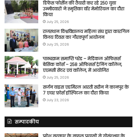
डिफेंस फोर्सेज़ की तैयारी कर रहे 250 युवा
उम्मीदवारों ने स्मृतिका वॉर मेमोरियल का दौरा
किया
July 25, 2026
राजस्थान विश्वविद्यालय महिला संघ द्वारा कारगिल
विजय दिवस का गौरवपूर्ण आयोजन
July 25, 2026
पाठ्यक्रम समाप्ति परेड – मेडिकल ऑफिसर्स
बेसिक कोर्स – 258 ऑफिसर्स ट्रेनिंग कॉलेज,
एएमसी सेंटर एवं कॉलेज, में आयोजित
July 25, 2026
सर्जन वाइस एडमिरल आरती सरीन ने कानपुर के
7 एयर फ़ोर्स हॉस्पिटल का दौरा किया
July 23, 2026
सम्पादकीय
प्रदेश सरकार के सफल प्रयासों से गोसंरक्षण के