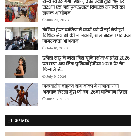
राज्य स्वच्छ गंगा मिशन, उत्तर प्रदेश द्वारा “भूजल
संरक्षण एवं नदी पुनरुद्धार” विषयक संगोष्ठी का
सफल आयोजन
July 20, 2026
सैनिक इंटर कॉलेज में बच्चों को दी गई मैत्रीपूर्ण
विधिक सेवाओं की जानकारी, बाल संरक्षण पर चला
जागरूकता अभियान
July 10, 2026
हर्षिता साहू ने जीता मिस यूनिवर्स मध्य प्रदेश 2026
का ताज ,अब मिस यूनिवर्स इंडिया 2026 के ग्रैंड
फिनाले में…
July 9, 2026
जनजातीय बाहुल्य ग्राम बांका में मनाया गया
भगवान बिरसा मुंडा जी का 126वां बलिदान दिवस
June 12, 2026
अपराध