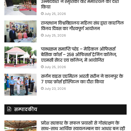
उम्मीदवारों ने स्मृतिका वॉर मेमोरियल का दौरा
किया
July 25, 2026
राजस्थान विश्वविद्यालय महिला संघ द्वारा कारगिल
विजय दिवस का गौरवपूर्ण आयोजन
July 25, 2026
पाठ्यक्रम समाप्ति परेड – मेडिकल ऑफिसर्स
बेसिक कोर्स – 258 ऑफिसर्स ट्रेनिंग कॉलेज,
एएमसी सेंटर एवं कॉलेज, में आयोजित
July 25, 2026
सर्जन वाइस एडमिरल आरती सरीन ने कानपुर के
7 एयर फ़ोर्स हॉस्पिटल का दौरा किया
July 23, 2026
सम्पादकीय
प्रदेश सरकार के सफल प्रयासों से गोसंरक्षण के
साथ-साथ आर्थिक स्वावलम्बन का आधार बन रही