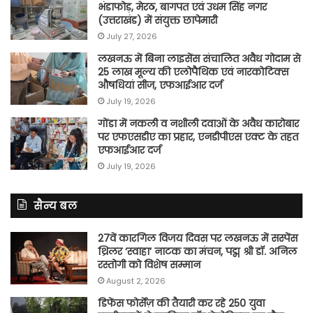
भंडाफोड़, मेरठ, बागपत एवं उधम सिंह नगर
(उत्तराखंड) में संयुक्त छापेमारी
July 27, 2026
लखनऊ में बिना लाइसेंस संचालित अवैध गोदाम से
25 लाख मूल्य की एलोपैथिक एवं नारकोटिक्स
औषधियां सीज, एफआईआर दर्ज
July 19, 2026
गोंडा में नकली व नशीली दवाओं के अवैध कारोबार
पर एफएसडीए का प्रहार, एनडीपीएस एक्ट के तहत
एफआईआर दर्ज
July 19, 2026
सैन्य बल
27वें कारगिल विजय दिवस पर लखनऊ में सस्पेंस
थ्रिलर ‘स्वाहा’ नाटक का मंचन, पद्म श्री डॉ. अनिल
रस्तोगी को विशेष सम्मान
August 2, 2026
डिफेंस फोर्सेज़ की तैयारी कर रहे 250 युवा