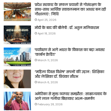
प्रदेश सरकार के सफल प्रयासों से गोसंरक्षण के
साथ-साथ आर्थिक स्वावलम्बन का आधार बन रही
गौशालाएं : निधि
April 25, 2026
मोदी के बाद की बीजेपी : डॉ. अतुल मलिकराम
April 18, 2026
पर्यावरण से आगे भारत के विकास का बड़ा अवसर
‘कार्बन क्रेडिट’
March 11, 2026
“महिला दिवस विशेष” सपनों की उड़ान : शिक्षिका
और लेखिका डॉ. प्रियंका सौरभ
March 6, 2026
अमेरिका से मुक्त व्यापार समझौता : साम्राज्यवाद के
आगे लाल गलीचा बिछाकर आत्म-समर्पण
February 28, 2026