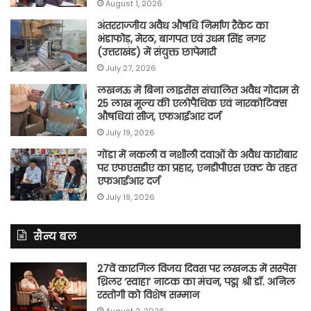
August 1, 2026
अंतरराज्जीय अवैध औषधि निर्माण रैकेट का
भंडाफोड़, मेरठ, बागपत एवं उधम सिंह नगर
(उत्तराखंड) में संयुक्त छापेमारी
July 27, 2026
लखनऊ में बिना लाइसेंस संचालित अवैध गोदाम से
25 लाख मूल्य की एलोपैथिक एवं नारकोटिक्स
औषधियां सीज, एफआईआर दर्ज
July 19, 2026
गोंडा में नकली व नशीली दवाओं के अवैध कारोबार
पर एफएसडीए का प्रहार, एनडीपीएस एक्ट के तहत
एफआईआर दर्ज
July 19, 2026
सैन्य बल
27वें कारगिल विजय दिवस पर लखनऊ में सस्पेंस
थ्रिलर ‘स्वाहा’ नाटक का मंचन, पद्म श्री डॉ. अनिल
रस्तोगी को विशेष सम्मान