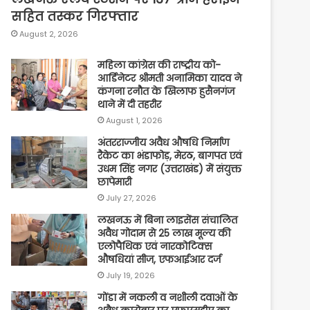
सहित तस्कर गिरफ्तार
August 2, 2026
महिला कांग्रेस की राष्ट्रीय को-
आर्डिनेटर श्रीमती अनामिका यादव ने
कंगना रनौत के खिलाफ हुसैनगंज
थाने में दी तहरीर
August 1, 2026
अंतरराज्जीय अवैध औषधि निर्माण
रैकेट का भंडाफोड़, मेरठ, बागपत एवं
उधम सिंह नगर (उत्तराखंड) में संयुक्त
छापेमारी
July 27, 2026
लखनऊ में बिना लाइसेंस संचालित
अवैध गोदाम से 25 लाख मूल्य की
एलोपैथिक एवं नारकोटिक्स
औषधियां सीज, एफआईआर दर्ज
July 19, 2026
गोंडा में नकली व नशीली दवाओं के