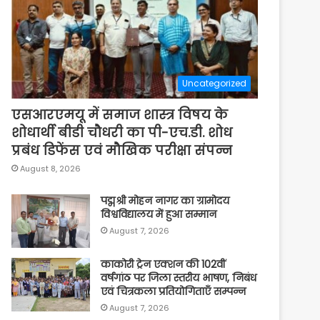
Uncategorized
एसआरएमयू में समाज शास्त्र विषय के
शोधार्थी बीडी चौधरी का पी-एच.डी. शोध
प्रबंध डिफेंस एवं मौखिक परीक्षा संपन्न
August 8, 2026
पद्मश्री मोहन नागर का ग्रामोदय
विश्वविद्यालय में हुआ सम्मान
August 7, 2026
काकोरी ट्रेन एक्शन की 102वीं
वर्षगांठ पर जिला स्तरीय भाषण, निबंध
एवं चित्रकला प्रतियोगिताएँ सम्पन्न
August 7, 2026