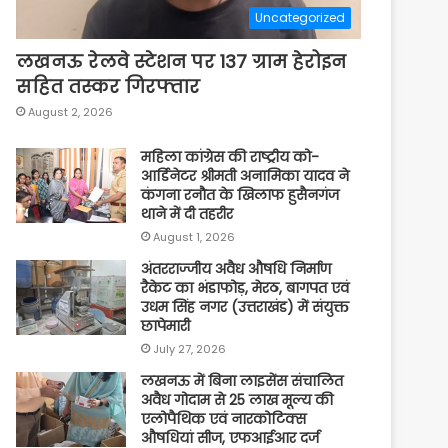
Uncategorized
लखनऊ रेलवे स्टेशन पर 137 ग्राम हेरोइन
सहित तस्कर गिरफ्तार
August 2, 2026
महिला कांग्रेस की राष्ट्रीय को-
आर्डिनेटर श्रीमती अनामिका यादव ने
कंगना रनौत के खिलाफ हुसैनगंज
थाने में दी तहरीर
August 1, 2026
अंतरराज्जीय अवैध औषधि निर्माण
रैकेट का भंडाफोड़, मेरठ, बागपत एवं
उधम सिंह नगर (उत्तराखंड) में संयुक्त
छापेमारी
July 27, 2026
लखनऊ में बिना लाइसेंस संचालित
अवैध गोदाम से 25 लाख मूल्य की
एलोपैथिक एवं नारकोटिक्स
औषधियां सीज, एफआईआर दर्ज