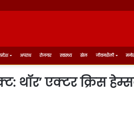
प्रदेश
अपराध
रोजगार
स्वास्थ्य
खेल
जीवनशैली
मनो
 थॉर’ एक्टर क्रिस हेम्सवर