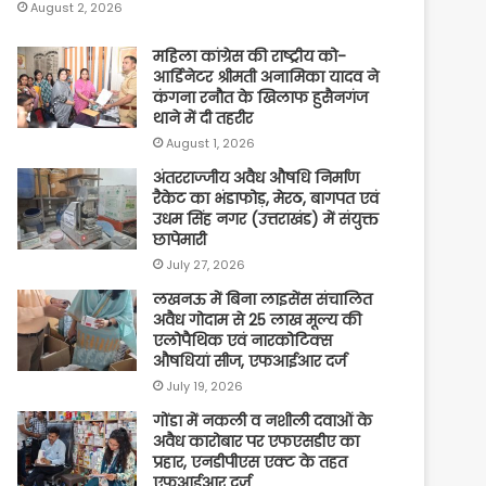
August 2, 2026
महिला कांग्रेस की राष्ट्रीय को-
आर्डिनेटर श्रीमती अनामिका यादव ने
कंगना रनौत के खिलाफ हुसैनगंज
थाने में दी तहरीर
August 1, 2026
अंतरराज्जीय अवैध औषधि निर्माण
रैकेट का भंडाफोड़, मेरठ, बागपत एवं
उधम सिंह नगर (उत्तराखंड) में संयुक्त
छापेमारी
July 27, 2026
लखनऊ में बिना लाइसेंस संचालित
अवैध गोदाम से 25 लाख मूल्य की
एलोपैथिक एवं नारकोटिक्स
औषधियां सीज, एफआईआर दर्ज
July 19, 2026
गोंडा में नकली व नशीली दवाओं के
अवैध कारोबार पर एफएसडीए का
प्रहार, एनडीपीएस एक्ट के तहत
एफआईआर दर्ज