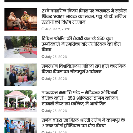
27वें कारगिल विजय दिवस पर लखनऊ में सस्पेंस
थ्रिलर ‘स्वाहा’ नाटक का मंचन, पद्म श्री डॉ. अनिल
रस्तोगी को विशेष सम्मान
August 2, 2026
डिफेंस फोर्सेज़ की तैयारी कर रहे 250 युवा
उम्मीदवारों ने स्मृतिका वॉर मेमोरियल का दौरा
किया
July 25, 2026
राजस्थान विश्वविद्यालय महिला संघ द्वारा कारगिल
विजय दिवस का गौरवपूर्ण आयोजन
July 25, 2026
पाठ्यक्रम समाप्ति परेड – मेडिकल ऑफिसर्स
बेसिक कोर्स – 258 ऑफिसर्स ट्रेनिंग कॉलेज,
एएमसी सेंटर एवं कॉलेज, में आयोजित
July 25, 2026
सर्जन वाइस एडमिरल आरती सरीन ने कानपुर के
7 एयर फ़ोर्स हॉस्पिटल का दौरा किया
July 23, 2026