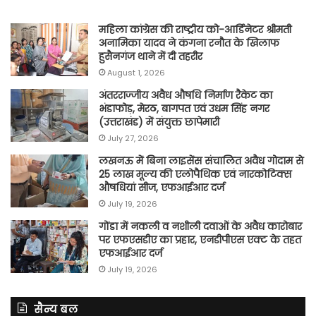
महिला कांग्रेस की राष्ट्रीय को-आर्डिनेटर श्रीमती
अनामिका यादव ने कंगना रनौत के खिलाफ
हुसैनगंज थाने में दी तहरीर
August 1, 2026
अंतरराज्जीय अवैध औषधि निर्माण रैकेट का
भंडाफोड़, मेरठ, बागपत एवं उधम सिंह नगर
(उत्तराखंड) में संयुक्त छापेमारी
July 27, 2026
लखनऊ में बिना लाइसेंस संचालित अवैध गोदाम से
25 लाख मूल्य की एलोपैथिक एवं नारकोटिक्स
औषधियां सीज, एफआईआर दर्ज
July 19, 2026
गोंडा में नकली व नशीली दवाओं के अवैध कारोबार
पर एफएसडीए का प्रहार, एनडीपीएस एक्ट के तहत
एफआईआर दर्ज
July 19, 2026
सैन्य बल